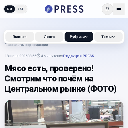
RU
LAT
Главная
Лента
Рубрики
Темы
Главная
/
Выбор редакции
18 июня 2026
08:55
⏱
4
мин чтения
Редакция PRESS
Мясо есть, проверено!
Смотрим что почём на
Центральном рынке (ФОТО)