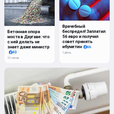
Врачебный
беспредел! Заплатил
Бетонная опора
56 евро и получил
моста в Даугаве: что
совет принять
с ней делать не
ибуметин
знает даже министр
66
40
1 день
12 часов