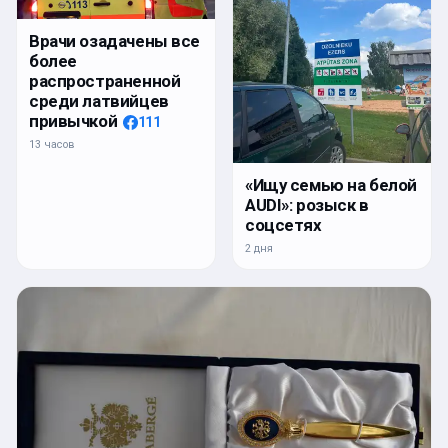
Врачи озадачены все
более
распространенной
среди латвийцев
привычкой
111
13 часов
«Ищу семью на белой
AUDI»: розыск в
соцсетях
2 дня