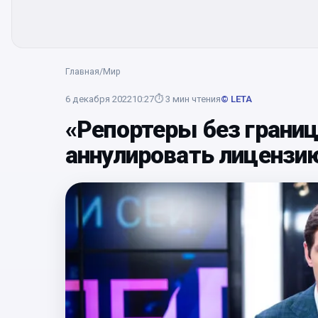
Главная
/
Мир
6 декабря 2022
10:27
⏱
3
мин чтения
© LETA
«Репортеры без границ
аннулировать лицензи