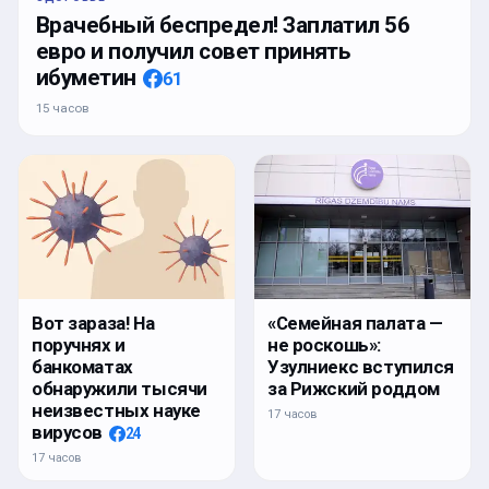
Врачебный беспредел! Заплатил 56
евро и получил совет принять
ибуметин
61
15 часов
Вот зараза! На
«Семейная палата —
поручнях и
не роскошь»:
банкоматах
Узулниекс вступился
обнаружили тысячи
за Рижский роддом
неизвестных науке
17 часов
вирусов
24
17 часов