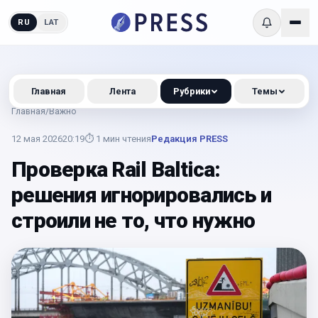
RU
LAT
Главная
Лента
Рубрики
Темы
Главная
/
Важно
12 мая 2026
20:19
⏱
1
мин чтения
Редакция PRESS
Проверка Rail Baltica:
решения игнорировались и
строили не то, что нужно