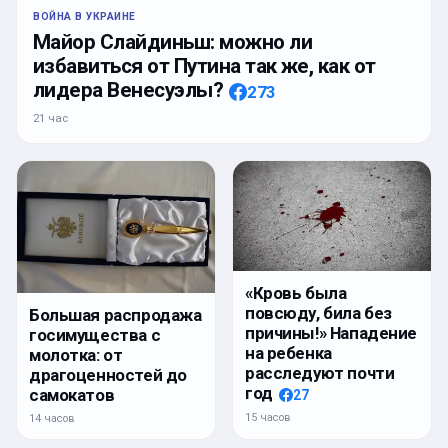
ВОЙНА В УКРАИНЕ
Майор Слайдиньш: можно ли
избавиться от Путина так же, как от
лидера Венесуэлы?
273
21 час
«Кровь была
повсюду, била без
Большая распродажа
причины!» Нападение
госимущества с
на ребенка
молотка: от
расследуют почти
драгоценностей до
год
самокатов
27
15 часов
14 часов