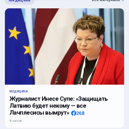
Медицина
МЕДИЦИНА
Журналист Инесе Супе: «Защищать
Латвию будет некому — все
Лачплесисы вымрут»
268
8 часов