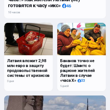
готовятся к часу «икс»
46
10 часов
Латвия вложит 2,98
Бананов точно не
млн евро в защиту
будет: Шмитс о
продовольственной
рационе жителей
системы от кризисов
Латвии в случае
«часа Х»
33
3 дня
5 дней