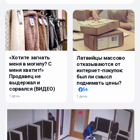
«Хотите загнать
Латвийцы массово
меня в могилу? С
отказываются от
меня хватит!»
интернет-покупок:
Продавец не
был ли смысл
выдержал и
поднимать цены?
сорвался (ВИДЕО)
56
1 день
1 день