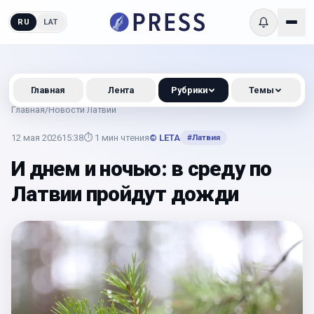
RU
LAT
Главная
Лента
Рубрики
Темы
Главная
/
Новости Латвии
12 мая 2026
15:38
⏱
1
мин чтения
© LETA
#
Латвия
И днем и ночью: в среду по
Латвии пройдут дожди