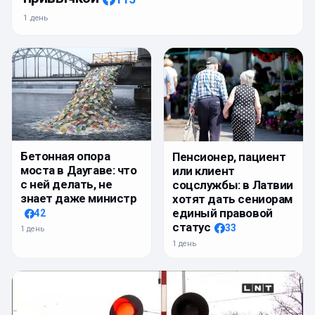
1 день
Бетонная опора
Пенсионер, пациент
моста в Даугаве: что
или клиент
с ней делать, не
соцслужбы: в Латвии
знает даже министр
хотят дать сениорам
единый правовой
42
статус
33
1 день
1 день