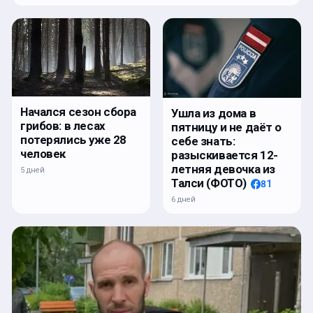
Начался сезон сбора
Ушла из дома в
грибов: в лесах
пятницу и не даёт о
потерялись уже 28
себе знать:
человек
разыскивается 12-
летняя девочка из
5 дней
Талси (ФОТО)
81
6 дней