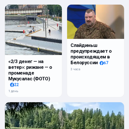
Слайдиньш
предупреждает о
происходящем в
«2/3 денег — на
Белоруссии
67
ветер»: рижане — о
3 часа
променаде
Мукусалас (ФОТО)
22
1 день