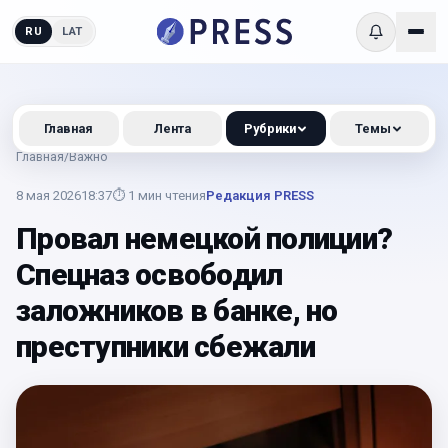
RU
LAT
Главная
Лента
Рубрики
Темы
Главная
/
Важно
8 мая 2026
18:37
⏱
1
мин чтения
Редакция PRESS
Провал немецкой полиции?
Спецназ освободил
заложников в банке, но
преступники сбежали