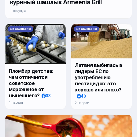
куриный шашлык Armeenia Grill
1 секунда
ЭКСКЛЮЗИВ
ЭКСКЛЮЗИВ
Латвия выбилась в
Пломбир детства:
лидеры ЕС по
чем отличается
употреблению
советское
пестицидов: это
мороженое от
хорошо или плохо?
нынешнего?
33
48
1 неделя
2 недели