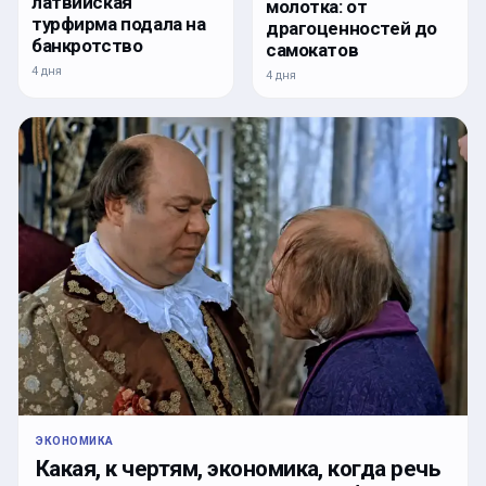
латвийская
молотка: от
турфирма подала на
драгоценностей до
банкротство
самокатов
4 дня
4 дня
ЭКОНОМИКА
Какая, к чертям, экономика, когда речь