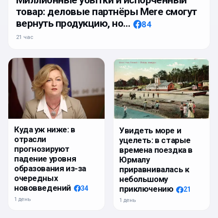
Миллионные убытки и испорченный
товар: деловые партнёры Mere смогут
вернуть продукцию, но…
84
21 час
Куда уж ниже: в
Увидеть море и
отрасли
уцелеть: в старые
прогнозируют
времена поездка в
падение уровня
Юрмалу
образования из-за
приравнивалась к
очередных
небольшому
нововведений
приключению
34
21
1 день
1 день