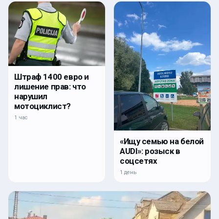
Штраф 1400 евро и
лишение прав: что
нарушил
мотоциклист?
1 час
«Ищу семью на белой
AUDI»: розыск в
соцсетях
1 день