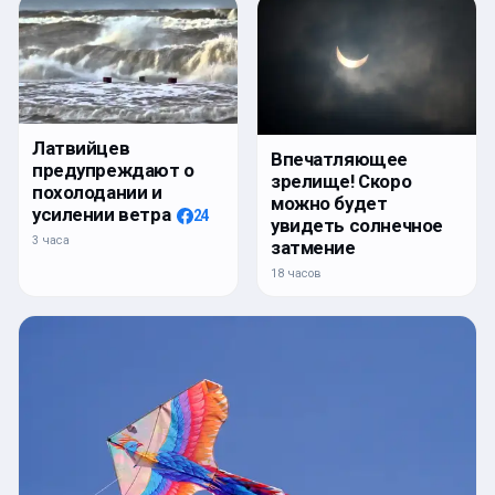
Латвийцев
Впечатляющее
предупреждают о
зрелище! Скоро
похолодании и
можно будет
усилении ветра
24
увидеть солнечное
3 часа
затмение
18 часов