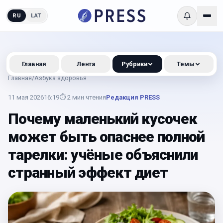
RU
LAT
Главная
Лента
Рубрики
Темы
Главная
/
Азбука здоровья
11 мая 2026
16:19
⏱
2
мин чтения
Редакция PRESS
Почему маленький кусочек
может быть опаснее полной
тарелки: учёные объяснили
странный эффект диет