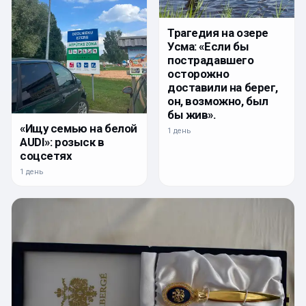
Трагедия на озере
Усма: «Если бы
пострадавшего
осторожно
доставили на берег,
он, возможно, был
бы жив».
«Ищу семью на белой
1 день
AUDI»: розыск в
соцсетях
1 день