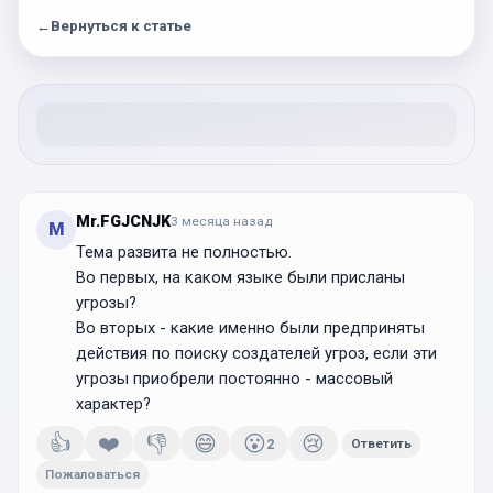
←
Вернуться к статье
Mr.FGJCNJK
3 месяца
назад
M
Тема развита не полностью.
Во первых, на каком языке были присланы
угрозы?
Во вторых - какие именно были предприняты
действия по поиску создателей угроз, если эти
угрозы приобрели постоянно - массовый
характер?
👍
❤️
👎
😄
😮
😢
2
Ответить
Пожаловаться