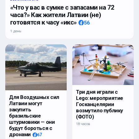
«Что у вас в сумке с запасами на 72
часа?» Как жители Латвии (не)
готовятся к часу «икс»
56
1 день
Три дня играли с
Для Воздушных сил
Lego: мероприятие
Латвии могут
Госканцелярии
закупить
возмутило публику
бразильские
(ФОТО)
штурмовики — они
18 часов
будут бороться с
дронами
67