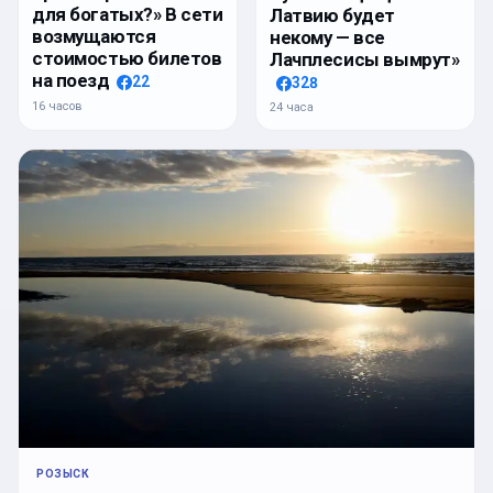
для богатых?» В сети
Латвию будет
возмущаются
некому — все
стоимостью билетов
Лачплесисы вымрут»
на поезд
22
328
16 часов
24 часа
РОЗЫСК