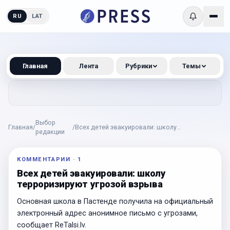
RU
LAT
Главная
Лента
Рубрики
Темы
Выбор
Главная
/
/
Всех детей эвакуировали: школу
редакции
терроризируют угрозой взрыва
КОММЕНТАРИИ
·
1
Всех детей эвакуировали: школу
терроризируют угрозой взрыва
Основная школа в Пастенде получила на официальный
электронный адрес анонимное письмо с угрозами,
сообщает ReTalsi.lv.