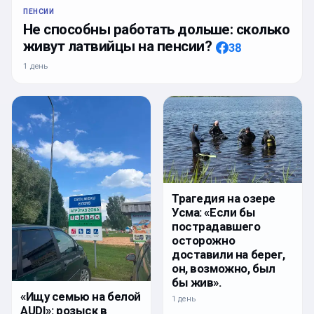
ПЕНСИИ
Не способны работать дольше: сколько
живут латвийцы на пенсии?
38
1 день
Трагедия на озере
Усма: «Если бы
пострадавшего
осторожно
доставили на берег,
он, возможно, был
бы жив».
«Ищу семью на белой
1 день
AUDI»: розыск в