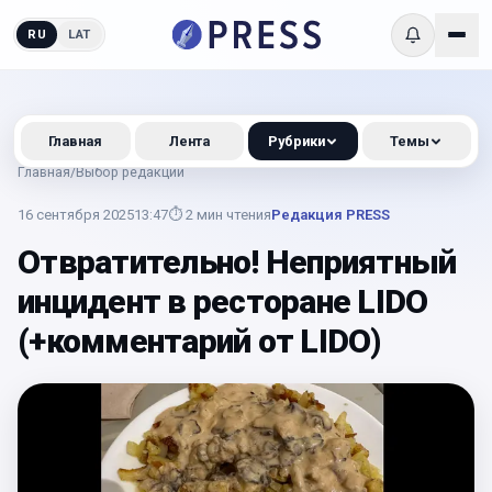
RU
LAT
Главная
Лента
Рубрики
Темы
Главная
/
Выбор редакции
16 сентября 2025
13:47
⏱
2
мин чтения
Редакция PRESS
Отвратительно! Неприятный
инцидент в ресторане LIDO
(+комментарий от LIDO)