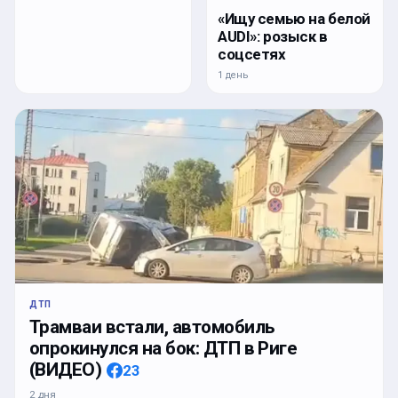
«Ищу семью на белой
AUDI»: розыск в
соцсетях
1 день
ДТП
Трамваи встали, автомобиль
опрокинулся на бок: ДТП в Риге
(ВИДЕО)
23
2 дня