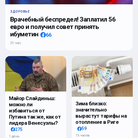
ЗДОРОВЬЕ
Врачебный беспредел! Заплатил 56
евро и получил совет принять
ибуметин
66
21 час
Майор Слайдиньш:
Зима близко:
можно ли
значительно
избавиться от
вырастут тарифы на
Путина так же, как от
отопление в Риге
лидера Венесуэлы?
59
275
15 часов
1 день