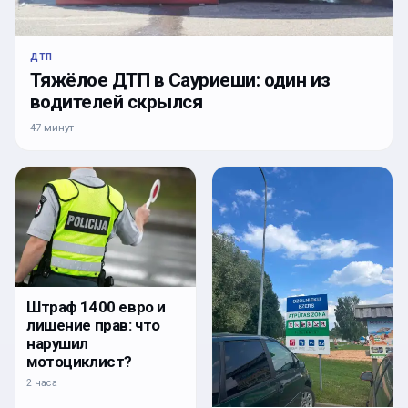
ДТП
Тяжёлое ДТП в Сауриеши: один из
водителей скрылся
47 минут
Штраф 1400 евро и
лишение прав: что
нарушил
мотоциклист?
2 часа