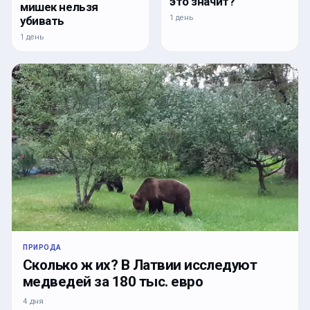
это значит?
мишек нельзя
1 день
убивать
1 день
ПРИРОДА
Сколько ж их? В Латвии исследуют
медведей за 180 тыс. евро
4 дня