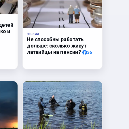
детей
ко и
ПЕНСИИ
Не способны работать
дольше: сколько живут
латвийцы на пенсии?
36