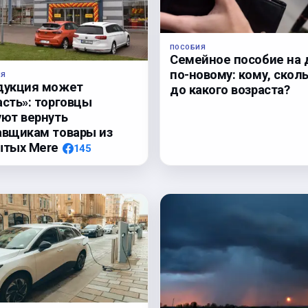
ПОСОБИЯ
Семейное пособие на 
по-новому: кому, сколь
ЛЯ
дукция может
до какого возраста?
асть»: торговцы
уют вернуть
авщикам товары из
ытых Mere
145