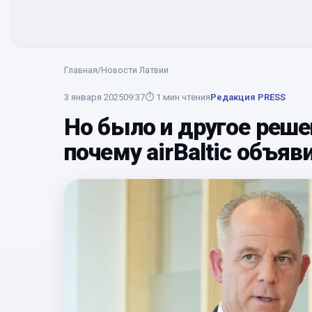
Главная
/
Новости Латвии
3 января 2025
09:37
⏱
1
мин чтения
Редакция PRESS
Но было и другое решен
почему airBaltic объяв