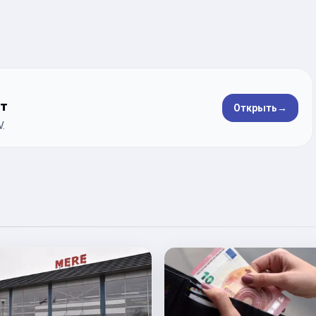
ет
Открыть
→
.