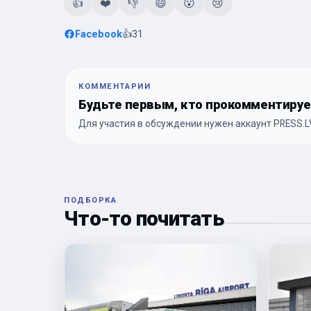
👍
❤️
👎
😄
😮
😢
Facebook
👍
31
КОММЕНТАРИИ
Будьте первым, кто прокомментиру
Для участия в обсуждении нужен аккаунт PRESS.LV
ПОДБОРКА
Что-то почитать