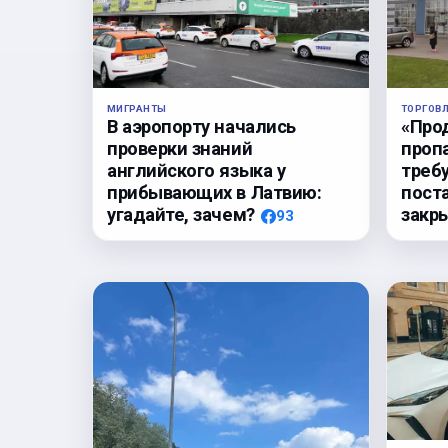
ТОРГОВ
МИГРАНТЫ
«Про
В аэропорту начались
проп
проверки знаний
треб
английского языка у
пост
прибывающих в Латвию:
закр
угадайте, зачем?
93