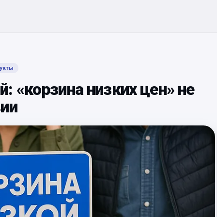
укты
: «корзина низких цен» не
вии