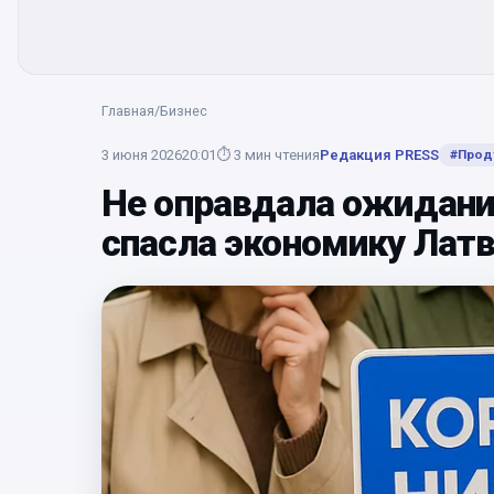
Главная
/
Бизнес
3 июня 2026
20:01
⏱
3
мин чтения
Редакция PRESS
#
Прод
Не оправдала ожиданий
спасла экономику Лат