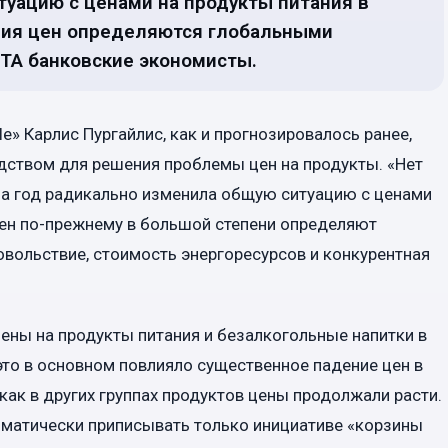
уацию с ценами на продукты питания в
ения цен определяются глобальными
ЕТА банковские экономисты.
e» Карлис Пургайлис, как и прогнозировалось ранее,
едством для решения проблемы цен на продукты. «Нет
 за год радикально изменила общую ситуацию с ценами
цен по-прежнему в большой степени определяют
овольствие, стоимость энергоресурсов и конкурентная
 цены на продукты питания и безалкогольные напитки в
 это в основном повлияло существенное падение цен в
 как в других группах продуктов цены продолжали расти.
матически приписывать только инициативе «корзины