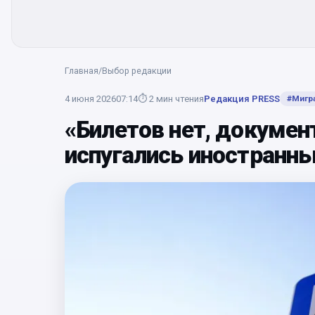
Главная
/
Выбор редакции
4 июня 2026
07:14
⏱
2
мин чтения
Редакция PRESS
#
Мигр
«Билетов нет, докумен
испугались иностранны