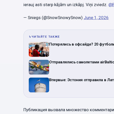
ierauj asti starp kājām un izkāpj. Viņi zviedz.
@R
— Sniegs (@SnowSnowySnow)
June 1, 2026
↳
ЧИТАЙТЕ ТАКЖЕ
Потерялись в офсайде? 20 футболи
Отправлялись самолетами airBalti
Впервые: Эстония отправила в Ла
Публикация вызвала множество комментари