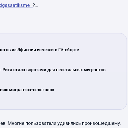
igassatiksme_
?…
стов из Эфиопии исчезли в Гётеборге
c: Рига стала воротами для нелегальных мигрантов
твию мигрантов-нелегалов
ев. Многие пользователи удивились произошедшему.