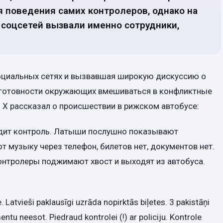
 поведения самих контролеров, однако на
 соцсетей вызвали именно сотрудники,
социальных сетях и вызвавшая широкую дискуссию о
 готовности окружающих вмешиваться в конфликтные
 X рассказал о происшествии в рижском автобусе:
аходит контроль. Латыши послушно показывают
 музыку через телефон, билетов нет, документов нет.
Контролеры поджимают хвост и выходят из автобуса.
e. Latvieši paklausīgi uzrāda nopirktās biļetes. 3 pakistāņi
tu neesot. Piedraud kontrolei (!) ar policiju. Kontrole