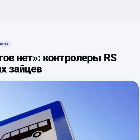
анты
тов нет»: контролеры RS
х зайцев