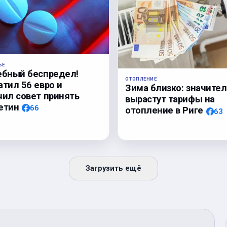
ЬЕ
ебный беспредел!
ОТОПЛЕНИЕ
атил 56 евро и
Зима близко: значите
чил совет принять
вырастут тарифы на
етин
66
отопление в Риге
63
Загрузить ещё