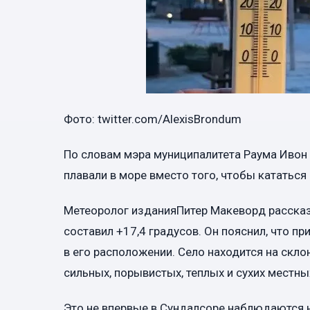
Фото: twitter.com/AlexisBrondum
По словам мэра муниципалитета Раума Ивон 
плавали в море вместо того, чтобы кататься 
Метеоролог изданияПитер Макеворд рассказ
составил +17,4 градусов. Он пояснил, что п
в его расположении. Село находится на скло
сильных, порывистых, теплых и сухих местны
Это не впервые в Сундалсоре наблюдаются 