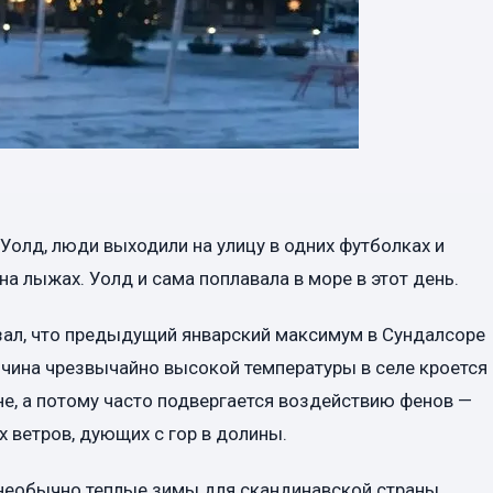
Уолд, люди выходили на улицу в одних футболках и
на лыжах. Уолд и сама поплавала в море в этот день.
ал, что предыдущий январский максимум в Сундалсоре
ричина чрезвычайно высокой температуры в селе кроется
не, а потому часто подвергается воздействию фенов —
х ветров, дующих с гор в долины.
необычно теплые зимы для скандинавской страны.