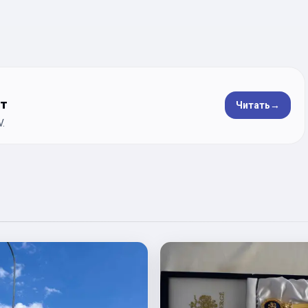
ет
Читать
→
.