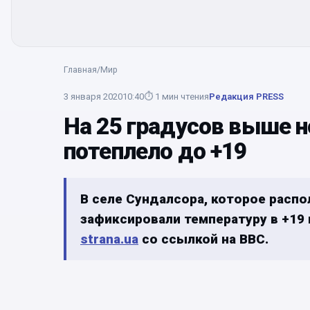
Главная
/
Мир
3 января 2020
10:40
⏱
1
мин чтения
Редакция PRESS
На 25 градусов выше 
потеплело до +19
В селе Сундалсора, которое распо
зафиксировали температуру в +19
strana.ua
со ссылкой на BBC.