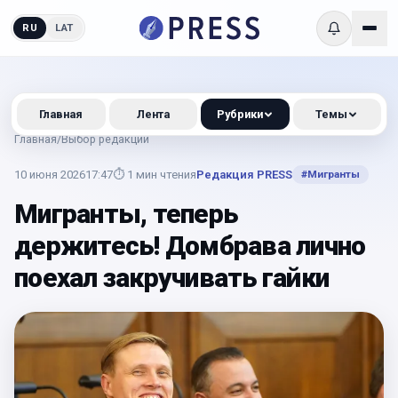
RU
LAT
Главная
Лента
Рубрики
Темы
Главная
/
Выбор редакции
10 июня 2026
17:47
⏱
1
мин чтения
Редакция PRESS
#
Мигранты
Мигранты, теперь
держитесь! Домбрава лично
поехал закручивать гайки