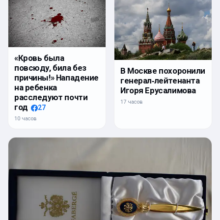
«Кровь была
повсюду, била без
В Москве похоронили
причины!» Нападение
генерал‑лейтенанта
на ребенка
Игоря Ерусалимова
расследуют почти
17 часов
год
27
10 часов