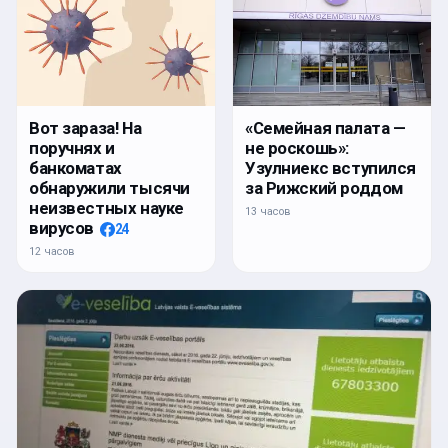
Вот зараза! На
«Семейная палата —
поручнях и
не роскошь»:
банкоматах
Узулниекс вступился
обнаружили тысячи
за Рижский роддом
неизвестных науке
13 часов
вирусов
24
12 часов