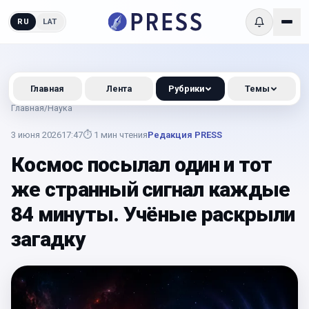
RU
LAT
Главная
Лента
Рубрики
Темы
Главная
/
Наука
3 июня 2026
17:47
⏱
1
мин чтения
Редакция PRESS
Космос посылал один и тот
же странный сигнал каждые
84 минуты. Учёные раскрыли
загадку