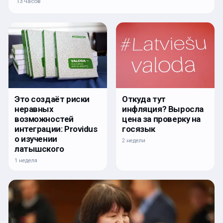
13 часов
Откуда тут
Это создаёт риски
инфляция? Выросла
неравных
цена за проверку на
возможностей
госязык
интеграции: Providus
о изучении
2 недели
латышского
1 неделя