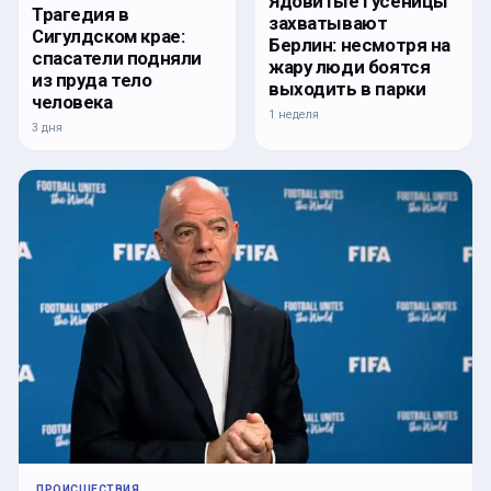
Ядовитые гусеницы
Трагедия в
захватывают
Сигулдском крае:
Берлин: несмотря на
спасатели подняли
жару люди боятся
из пруда тело
выходить в парки
человека
1 неделя
3 дня
ПРОИСШЕСТВИЯ