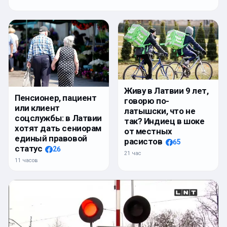
Живу в Латвии 9 лет,
Пенсионер, пациент
говорю по-
или клиент
латышски, что не
соцслужбы: в Латвии
так? Индиец в шоке
хотят дать сениорам
от местных
единый правовой
расистов
65
статус
26
21 час
11 часов