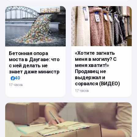
«Хотите загнать
Бетонная опора
меня в могилу? С
моста в Даугаве: что
меня хватит!»
с ней делать не
Продавец не
знает даже министр
выдержал и
40
сорвался (ВИДЕО)
17 часов
17 часов