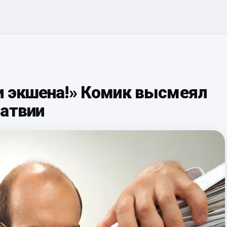
и экшена!» Комик высмеял
Латвии