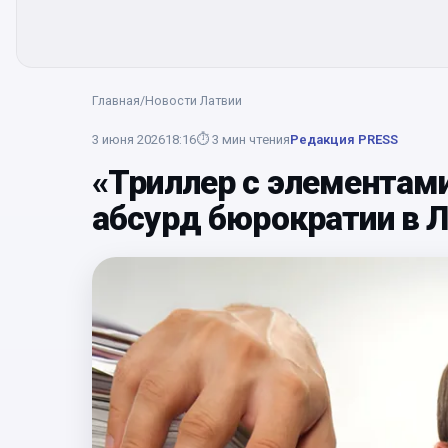
Главная
/
Новости Латвии
3 июня 2026
18:16
⏱
3
мин чтения
Редакция PRESS
«Триллер с элементам
абсурд бюрократии в 