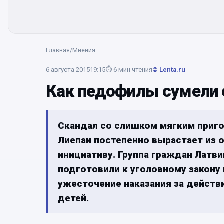
Главная
/
Мнения
6 августа 2015
19:15
⏱
6
мин чтения
© Lenta.ru
Как педофилы сумели
Скандал со слишком мягким приг
Лиепаи постепенно вырастает из 
инициативу. Группа граждан Латв
подготовили к уголовному закону
ужесточение наказания за действ
детей.