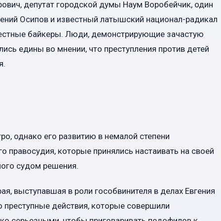
ович, депутат городской думы Наум Воробейчик, один
гений Осипов и известный латышский национал-радикал
 местные байкеры. Люди, демонстрирующие зачастую
ись едины во мнении, что преступления против детей
я.
ро, однако его развитию в немалой степени
о правосудия, которые принялись настаивать на своей
ного судом решения.
ая, выступавшая в роли гособвинителя в делах Евгения
то преступные действия, которые совершили
ько серьезными, чтобы приговаривать педофилов к