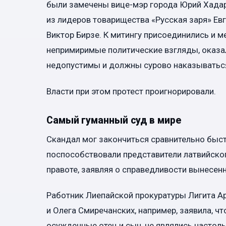
были замечены вице-мэр города Юрий Хадар
из лидеров товарищества «Русская заря» Ев
Виктор Бирзе. К митингу присоединились и
непримиримые политические взгляды, оказал
недопустимы и должны сурово наказыватьс
Власти при этом протест проигнорировали.
Самый гуманный суд в мире
Скандал мог закончиться сравнительно быст
поспособствовали представители латвийског
правоте, заявляя о справедливости вынесен
Работник Лиепайской прокуратуры Лигита Ар
и Олега Смиречанских, например, заявила, ч
осужденные отец и сын, не являлись настол