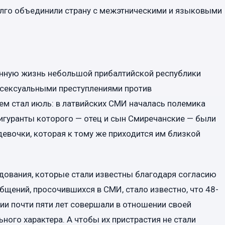
лго объединили страну с межэтническими и языковыми
енную жизнь небольшой прибалтийской республики
 сексуальными преступлениями против
м стал июль: в латвийских СМИ началась полемика
фигуранты которого — отец и сын Смиречанские — были
евочки, которая к тому же приходится им близкой
дования, которые стали известны благодаря согласию
бщений, просочившихся в СМИ, стало известно, что 48-
нии почти пяти лет совершали в отношении своей
ного характера. А чтобы их пристрастия не стали