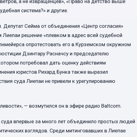
ветров, а не извращенцев», «Право на детство выше
удебная система?» и другие.
и. Депутат Сейма от объединения «Центр согласия»
 Лиепаи решение «плевком в адрес всей судебной
алнмейерса опротестовать его в Курземском окружном
 юстиции Дзинтару Расначсу и председателю
 котором потребовал дать оценку действиям
инения юристов Рихард Бунка также выразил
ствия суда Лиепаи не привели к урегулированию
дливости», — возмутился он в эфире радио Baltcom.
 суда впервые за много лет объединило простых людей
итических взглядов. Среди митинговавших в Лиепае