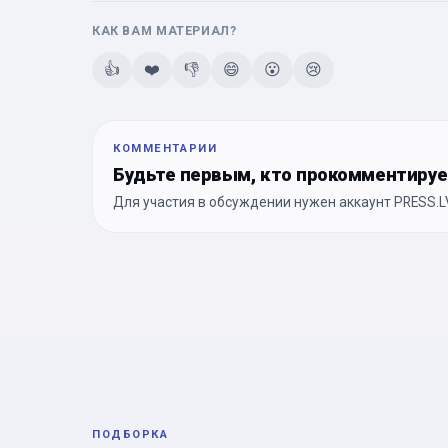
КАК ВАМ МАТЕРИАЛ?
👍
❤️
👎
😄
😮
😢
КОММЕНТАРИИ
Будьте первым, кто прокомментиру
Для участия в обсуждении нужен аккаунт PRESS.LV
ПОДБОРКА