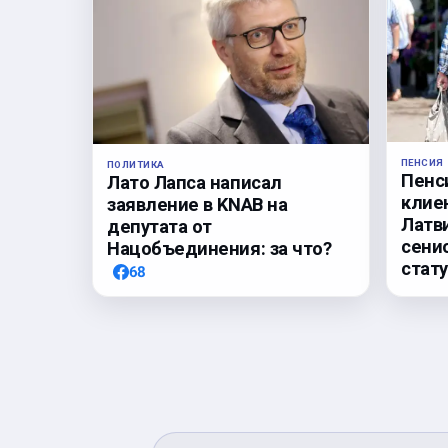
ПЕНСИЯ
ПОЛИТИКА
Пенс
Лато Лапса написал
клие
заявление в KNAB на
Латв
депутата от
сени
Нацобъединения: за что?
стату
68