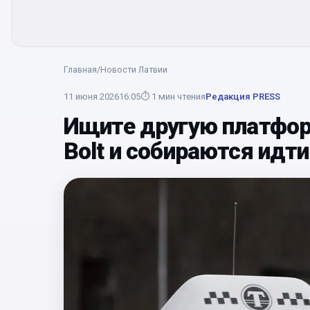
Главная
/
Новости Латвии
11 июня 2026
16:05
⏱
1
мин чтения
Редакция PRESS
Ищите другую платфор
Bolt и собираются идти