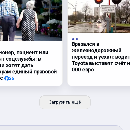
ДТП
Врезался в
железнодорожный
ионер, пациент или
переезд и уехал: води
нт соцслужбы: в
Toyota выставят счёт н
ии хотят дать
000 евро
орам единый правовой
с
26
Загрузить ещё