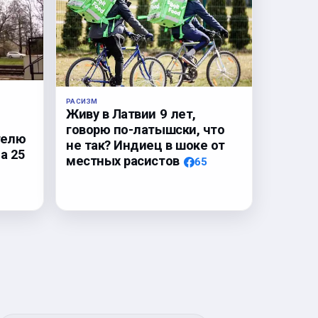
РАСИЗМ
Живу в Латвии 9 лет,
говорю по-латышски, что
телю
не так? Индиец в шоке от
а 25
местных расистов
65