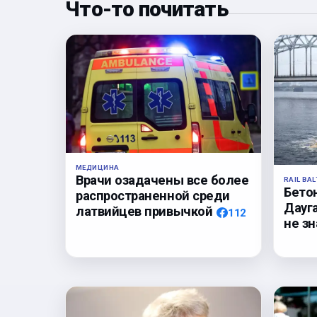
Что-то почитать
МЕДИЦИНА
Врачи озадачены все более
RAIL BAL
Бето
распространенной среди
Дауга
латвийцев привычкой
112
не з