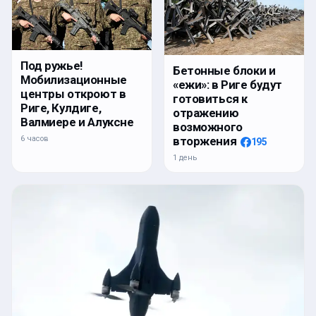
Под ружье!
Бетонные блоки и
Мобилизационные
«ежи»: в Риге будут
центры откроют в
готовиться к
Риге, Кулдиге,
отражению
Валмиере и Алуксне
возможного
6 часов
вторжения
195
1 день