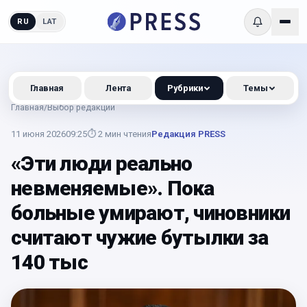
RU
LAT
Главная
Лента
Рубрики
Темы
Главная
/
Выбор редакции
11 июня 2026
09:25
⏱
2
мин чтения
Редакция PRESS
«Эти люди реально
невменяемые». Пока
больные умирают, чиновники
считают чужие бутылки за
140 тыс