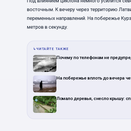
Под влиянием циклона немного усилится севе
восточным. К вечеру через территорию Латви
переменных направлений. На побережье Курз
метров в секунду.
↳
ЧИТАЙТЕ ТАКЖЕ
Почему по телефонам не предупре
На побережье вплоть до вечера ч
Ломало деревья, снесло крышу: с