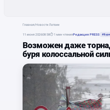
Главная
/
Новости Латвии
11 июня 2026
08:58
⏱
1
мин чтения
Редакция PRESS
#
Бур
Возможен даже торнад
буря колоссальной си