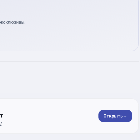
эксклюзивы.
ет
Открыть
→
.