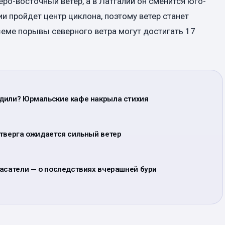
ро-восточный ветер, а в Латгалии он сменится юго-
и пройдет центр циклона, поэтому ветер станет
еме порывы северного ветра могут достигать 17
дили? Юрмальские кафе накрыла стихия
етверга ожидается сильный ветер
пасатели — о последствиях вчерашней бури