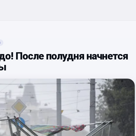
я
о! После полудня начнется
лы