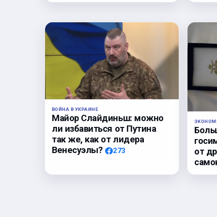
ВОЙНА В УКРАИНЕ
Майор Слайдиньш: можно
ЭКОНОМ
ли избавиться от Путина
Боль
так же, как от лидера
госи
Венесуэлы?
от д
273
само