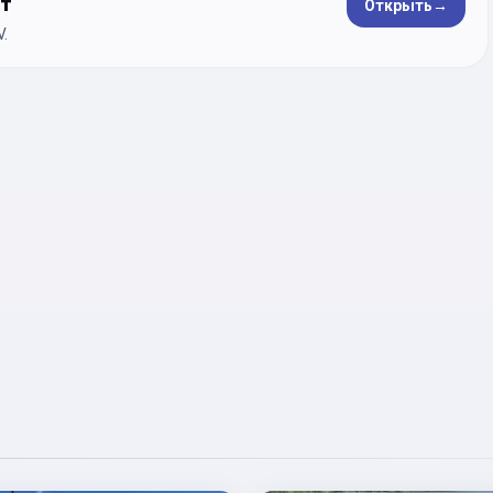
ет
Открыть
→
.