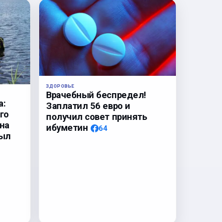
ЗДОРОВЬЕ
Врачебный беспредел!
а:
Заплатил 56 евро и
го
получил совет принять
на
ибуметин
64
был