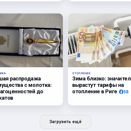
ИКА
ОТОПЛЕНИЕ
шая распродажа
Зима близко: значите
мущества с молотка:
вырастут тарифы на
рагоценностей до
отопление в Риге
58
катов
Загрузить ещё