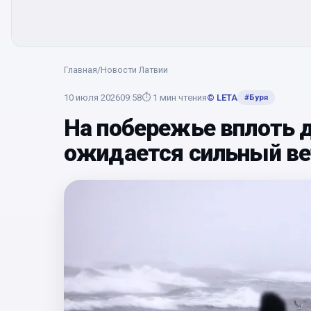
Главная
/
Новости Латвии
10 июля 2026
09:58
⏱
1
мин чтения
© LETA
#
Буря
На побережье вплоть д
ожидается сильный ве