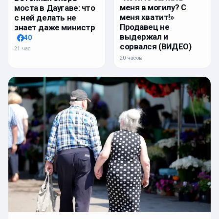
меня в могилу? С
моста в Даугаве: что
меня хватит!»
с ней делать не
Продавец не
знает даже министр
выдержал и
40
сорвался (ВИДЕО)
21 час
20 часов