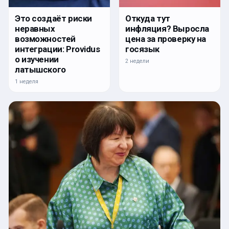
Откуда тут
Это создаёт риски
инфляция? Выросла
неравных
цена за проверку на
возможностей
госязык
интеграции: Providus
о изучении
2 недели
латышского
1 неделя