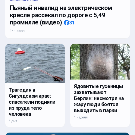
ПРОИСШЕСТВИЯ
Пьяный инвалид на электрическом
кресле рассекал по дороге с 5,49
промилле (видео)
31
14 часов
Ядовитые гусеницы
Трагедия в
захватывают
Сигулдском крае:
Берлин: несмотря на
спасатели подняли
жару люди боятся
из пруда тело
выходить в парки
человека
1 неделя
3 дня