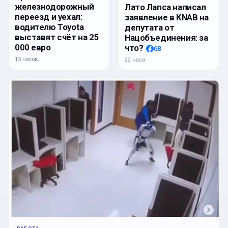
железнодорожный
Лато Лапса написал
переезд и уехал:
заявление в KNAB на
водителю Toyota
депутата от
выставят счёт на 25
Нацобъединения: за
000 евро
что?
68
15 часов
22 часа