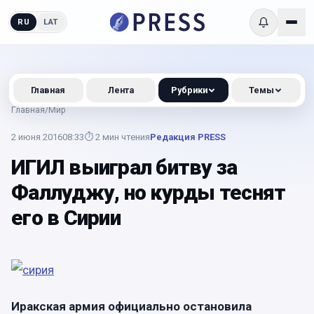
RU
LAT
Главная
Лента
Рубрики
Темы
Главная
/
Мир
2 июня 2016
08:33
⏱
2
мин чтения
Редакция PRESS
ИГИЛ выиграл битву за
Фаллуджу, но курды теснят
его в Сирии
Иракская армия официально остановила