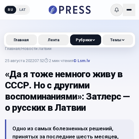
RU
LAT
Главная
Лента
Рубрики
Темы
Главная
/
Новости Латвии
25 августа 2022
07:52
⏱
2
мин чтения
© Lsm.lv
«Да я тоже немного живу в
СССР. Но с другими
воспоминаниями»: Затлерс —
о русских в Латвии
Одно из самых болезненных решений,
принятых за последние шесть месяцев,