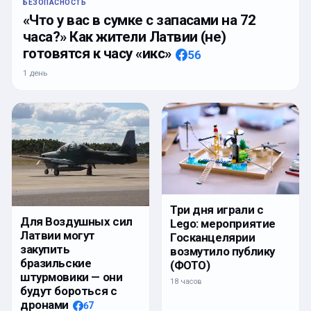
БЕЗОПАСНОСТЬ
«Что у вас в сумке с запасами на 72
часа?» Как жители Латвии (не)
готовятся к часу «икс»
56
1 день
Три дня играли с
Для Воздушных сил
Lego: мероприятие
Латвии могут
Госканцелярии
закупить
возмутило публику
бразильские
(ФОТО)
штурмовики — они
18 часов
будут бороться с
дронами
67