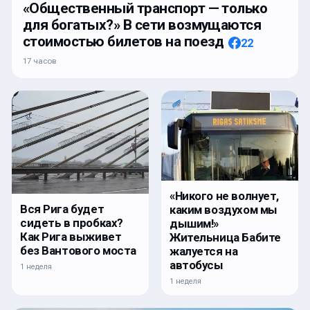
«Общественный транспорт — только
для богатых?» В сети возмущаются
стоимостью билетов на поезд
22
17 часов
«Никого не волнует,
Вся Рига будет
каким воздухом мы
сидеть в пробках?
дышим!»
Как Рига выживет
Жительница Бабите
без Вантового моста
жалуется на
автобусы
1 неделя
1 неделя