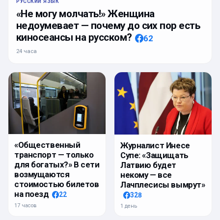
РУССКИЙ ЯЗЫК
«Не могу молчать!» Женщина
недоумевает — почему до сих пор есть
киносеансы на русском?
62
24 часа
«Общественный
Журналист Инесе
транспорт — только
Супе: «Защищать
для богатых?» В сети
Латвию будет
возмущаются
некому — все
стоимостью билетов
Лачплесисы вымрут»
на поезд
22
328
17 часов
1 день