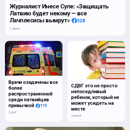
Журналист Инесе Супе: «Защищать
Латвию будет некому — все
Лачплесисы вымрут»
328
1 день
Врачи озадачены все
СДВГ это не просто
более
непоседливый
распространенной
ребенок, который не
среди латвийцев
может усидеть на
привычкой
119
месте
2 дня
5 дней