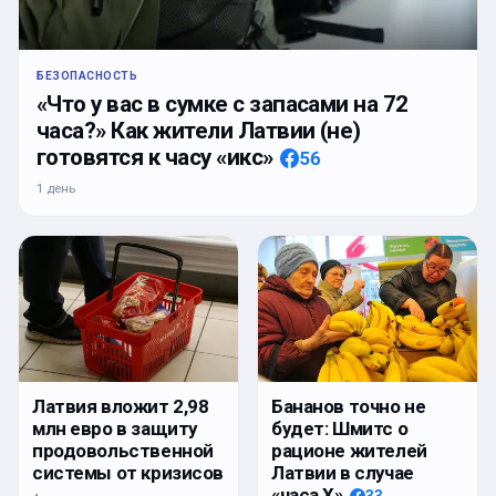
БЕЗОПАСНОСТЬ
«Что у вас в сумке с запасами на 72
часа?» Как жители Латвии (не)
готовятся к часу «икс»
56
1 день
Латвия вложит 2,98
Бананов точно не
млн евро в защиту
будет: Шмитс о
продовольственной
рационе жителей
системы от кризисов
Латвии в случае
«часа Х»
33