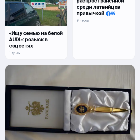
распространенной
среди латвийцев
привычкой
99
9 часов
«Ищу семью на белой
AUDI»: розыск в
соцсетях
1 день