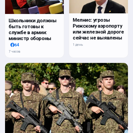
Мелнис: угрозы
Школьники должны
Рижскому аэропорту
быть готовы к
или железной дороге
службе в армии:
сейчас не выявлены
министр обороны
64
1 день
7 часов