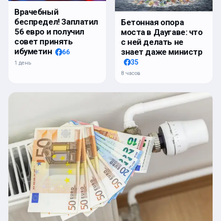
Врачебный
беспредел! Заплатил
Бетонная опора
56 евро и получил
моста в Даугаве: что
совет принять
с ней делать не
ибуметин
знает даже министр
66
35
1 день
8 часов