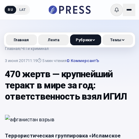
RU
LAT
Главная
Лента
Рубрики
Темы
Главная
/
ЧП и криминал
3 июня 2017
11:19
⏱
5
мин чтения
© КоммерсантЪ
470 жертв — крупнейший
теракт в мире за год:
ответственность взял ИГИЛ
Террористическая группировка «Исламское