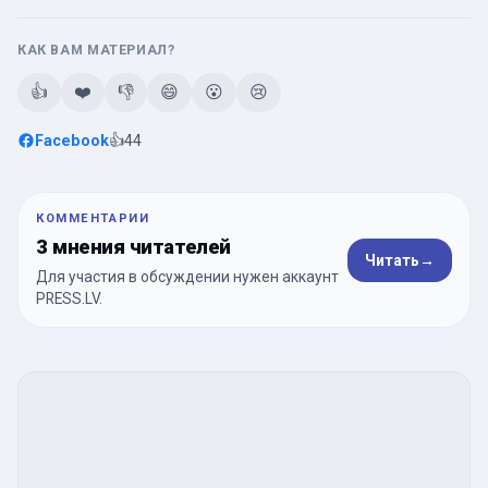
КАК ВАМ МАТЕРИАЛ?
👍
❤️
👎
😄
😮
😢
Facebook
👍
44
КОММЕНТАРИИ
3 мнения читателей
Читать
→
Для участия в обсуждении нужен аккаунт
PRESS.LV.