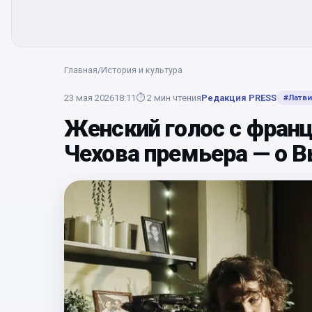
Главная
/
История и культура
23 мая 2026
18:11
⏱
2
мин чтения
Редакция PRESS
#
Латви
Женский голос с франц
Чехова премьера — о 