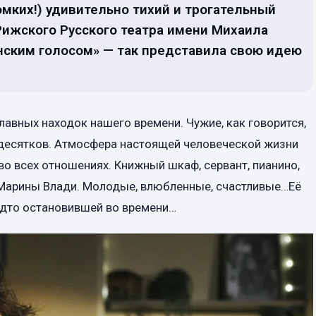
ромких!) удивительно тихий и трогательный
Рижского Русского театра имени Михаила
енским голосом» — так представила свою идею
главных находок нашего времени. Чужие, как говорится,
х десятков. Атмосфера настоящей человеческой жизни
во всех отношениях. Книжный шкаф, сервант, пианино,
Марины Влади. Молодые, влюбленные, счастливые…Её
удто остановившей во времени…