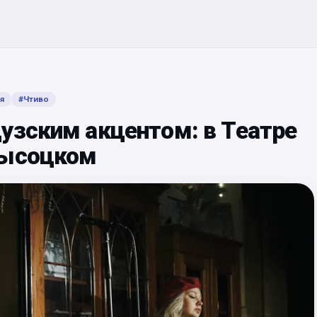
я
#
Чтиво
узским акцентом: в Театре
Высоцком