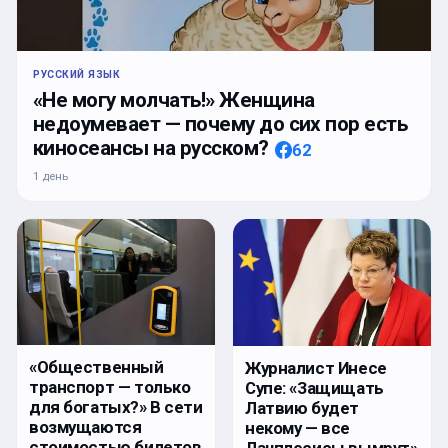
РУССКИЙ ЯЗЫК
«Не могу молчать!» Женщина
недоумевает — почему до сих пор есть
киносеансы на русском?
62
1 день
«Общественный
Журналист Инесе
транспорт — только
Супе: «Защищать
для богатых?» В сети
Латвию будет
возмущаются
некому — все
стоимостью билетов
Лачплесисы вымрут»