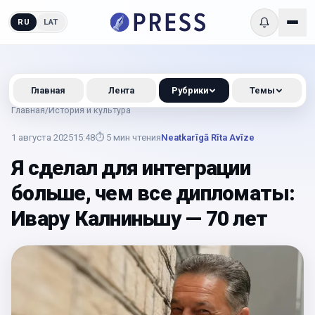
RU
LAT
Главная
Лента
Рубрики
Темы
Главная
/
История и культура
1 августа 2025
15:48
⏱
5
мин чтения
Neatkarīgā Rīta Avīze
Я сделал для интеграции
больше, чем все дипломаты:
Ивару Калниньшу — 70 лет