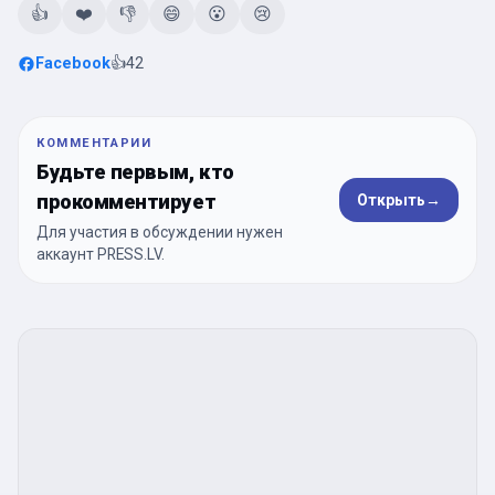
👍
❤️
👎
😄
😮
😢
Facebook
👍
42
КОММЕНТАРИИ
Будьте первым, кто
прокомментирует
Открыть
→
Для участия в обсуждении нужен
аккаунт PRESS.LV.