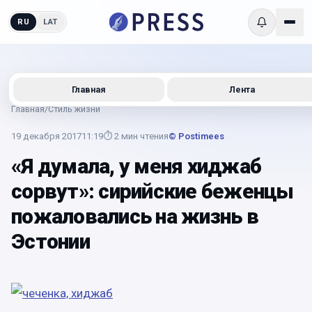
RU
LAT
Главная
Лента
Главная
/
Стиль жизни
19 декабря 2017
11:19
⏱
2
мин чтения
© Postimees
«Я думала, у меня хиджаб
сорвут»: сирийские беженцы
пожаловались на жизнь в
Эстонии