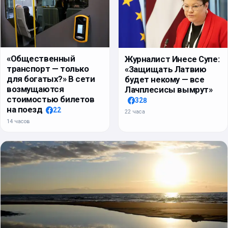
«Общественный
Журналист Инесе Супе:
транспорт — только
«Защищать Латвию
для богатых?» В сети
будет некому — все
возмущаются
Лачплесисы вымрут»
стоимостью билетов
328
на поезд
22
22 часа
14 часов