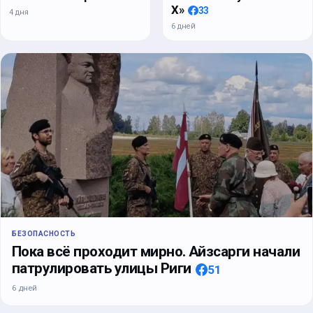
Х»
33
4 дня
6 дней
БЕЗОПАСНОСТЬ
Пока всё проходит мирно. Айзсарги начали
патрулировать улицы Риги
51
6 дней