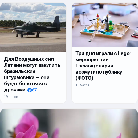
Три дня играли с Lego:
Для Воздушных сил
мероприятие
Латвии могут закупить
Госканцелярии
бразильские
возмутило публику
штурмовики — они
(ФОТО)
будут бороться с
16 часов
дронами
67
19 часов