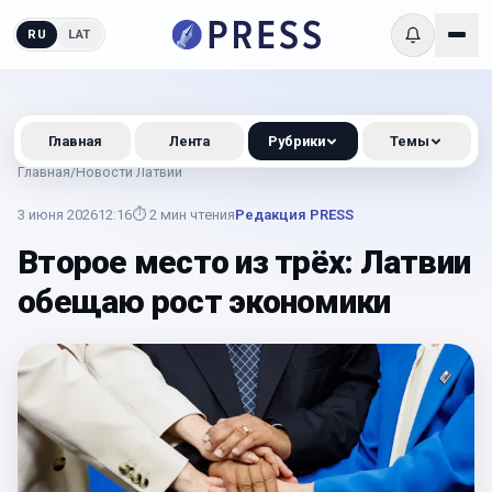
RU
LAT
Главная
Лента
Рубрики
Темы
Главная
/
Новости Латвии
3 июня 2026
12:16
⏱
2
мин чтения
Редакция PRESS
Второе место из трёх: Латвии
обещаю рост экономики