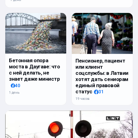
Бетонная опора
Пенсионер, пациент
моста в Даугаве: что
или клиент
с ней делать, не
соцслужбы: в Латвии
знает даже министр
хотят дать сениорам
единый правовой
40
статус
31
1 день
19 часов