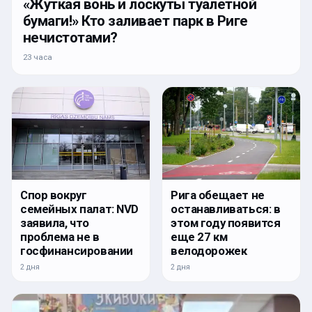
«Жуткая вонь и лоскуты туалетной
бумаги!» Кто заливает парк в Риге
нечистотами?
23 часа
Спор вокруг
Рига обещает не
семейных палат: NVD
останавливаться: в
заявила, что
этом году появится
проблема не в
еще 27 км
госфинансировании
велодорожек
2 дня
2 дня