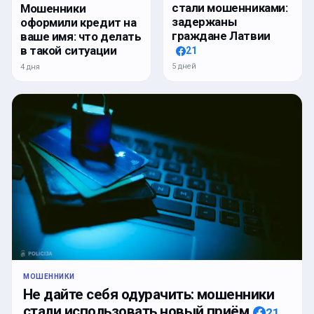
стали мошенниками:
Мошенники
задержаны
оформили кредит на
граждане Латвии
ваше имя: что делать
в такой ситуации
21
5 дней
4 дня
МОШЕННИКИ
Не дайте себя одурачить: мошенники
стали использовать новый приём
21