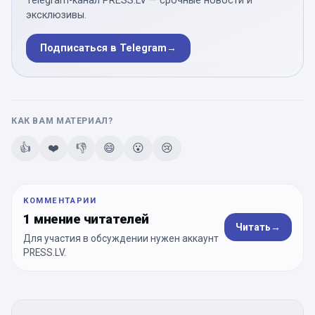
Telegram-канал PRESS.LV — срочные новости и
эксклюзивы.
Подписаться в Telegram
→
КАК ВАМ МАТЕРИАЛ?
👍
❤️
👎
😄
😮
😢
КОММЕНТАРИИ
1 мнение читателей
Читать
→
Для участия в обсуждении нужен аккаунт
PRESS.LV.