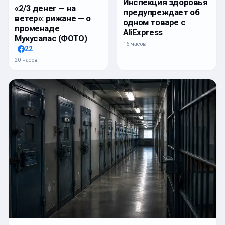
Инспекция здоровья
«2/3 денег — на
предупреждает об
ветер»: рижане — о
одном товаре с
променаде
AliExpress
Мукусалас (ФОТО)
16 часов
22
20 часов