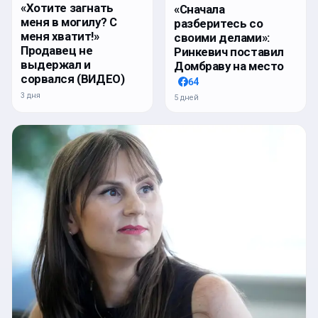
«Хотите загнать
«Сначала
меня в могилу? С
разберитесь со
меня хватит!»
своими делами»:
Продавец не
Ринкевич поставил
выдержал и
Домбраву на место
сорвался (ВИДЕО)
64
3 дня
5 дней