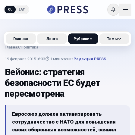
RU
LAT
Главная
Лента
Рубрики
Темы
Главная
/
Политика
19 февраля 2015
16:33
⏱
1
мин чтения
Редакция PRESS
Вейонис: стратегия
безопасности ЕС будет
пересмотрена
Евросоюз должен активизировать
сотрудничество с НАТО для повышения
своих оборонных возможностей, заявил