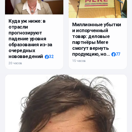
Куда уж ниже: в
Миллионные убытки
отрасли
и испорченный
прогнозируют
товар: деловые
падение уровня
партнёры Mere
образования из-за
смогут вернуть
очередных
продукцию, но…
77
нововведений
32
15 часов
20 часов