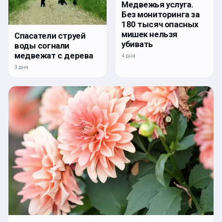
Медвежья услуга.
Без мониторинга за
180 тысяч опасных
мишек нельзя
Спасатели струей
убивать
воды согнали
медвежат с дерева
4 дня
3 дня