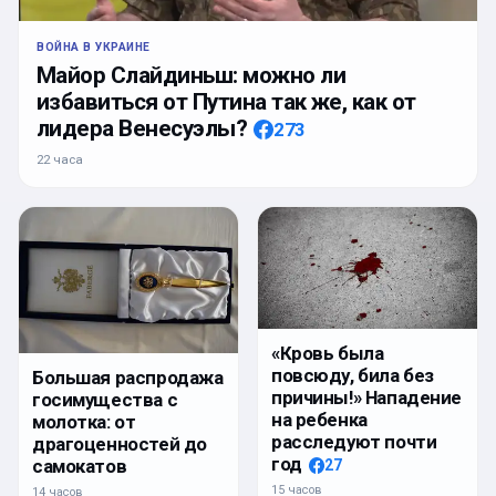
ВОЙНА В УКРАИНЕ
Майор Слайдиньш: можно ли
избавиться от Путина так же, как от
лидера Венесуэлы?
273
22 часа
«Кровь была
повсюду, била без
Большая распродажа
причины!» Нападение
госимущества с
на ребенка
молотка: от
расследуют почти
драгоценностей до
год
самокатов
27
15 часов
14 часов