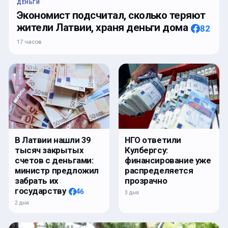
ДЕНЬГИ
Экономист подсчитал, сколько теряют
жители Латвии, храня деньги дома
82
17 часов
В Латвии нашли 39
НГО ответили
тысяч закрытых
Кулбергсу:
счетов с деньгами:
финансирование уже
министр предложил
распределяется
забрать их
прозрачно
государству
46
3 дня
2 дня