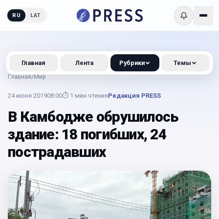
RU
LAT
Главная
Лента
Рубрики
Темы
Главная
/
Мир
24 июня 2019
08:00
⏱
1
мин чтения
Редакция PRESS
В Камбодже обрушилось
здание: 18 погибших, 24
пострадавших