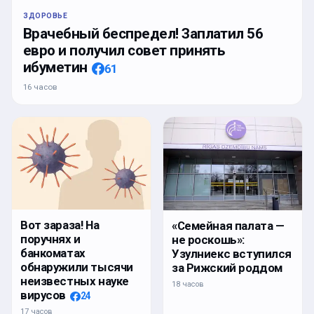
ЗДОРОВЬЕ
Врачебный беспредел! Заплатил 56
евро и получил совет принять
ибуметин
61
16 часов
Вот зараза! На
«Семейная палата —
поручнях и
не роскошь»:
банкоматах
Узулниекс вступился
обнаружили тысячи
за Рижский роддом
неизвестных науке
18 часов
вирусов
24
17 часов