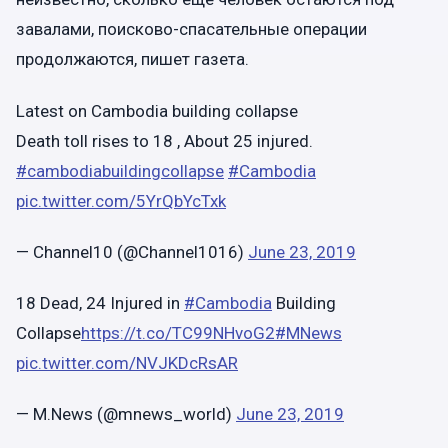
завалами, поисково-спасательные операции
продолжаются, пишет газета.
Latest on Cambodia building collapse
Death toll rises to 18 , About 25 injured.
#cambodiabuildingcollapse
#Cambodia
pic.twitter.com/5YrQbYcTxk
— Channel10 (@Channel1016)
June 23, 2019
18 Dead, 24 Injured in
#Cambodia
Building
Collapse
https://t.co/TC99NHvoG2
#MNews
pic.twitter.com/NVJKDcRsAR
— M.News (@mnews_world)
June 23, 2019