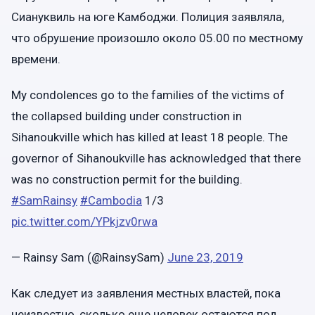
Сиануквиль на юге Камбоджи. Полиция заявляла,
что обрушение произошло около 05.00 по местному
времени.
My condolences go to the families of the victims of
the collapsed building under construction in
Sihanoukville which has killed at least 18 people. The
governor of Sihanoukville has acknowledged that there
was no construction permit for the building.
#SamRainsy
#Cambodia
1/3
pic.twitter.com/YPkjzv0rwa
— Rainsy Sam (@RainsySam)
June 23, 2019
Как следует из заявления местных властей, пока
неизвестно, сколько еще человек остаются под