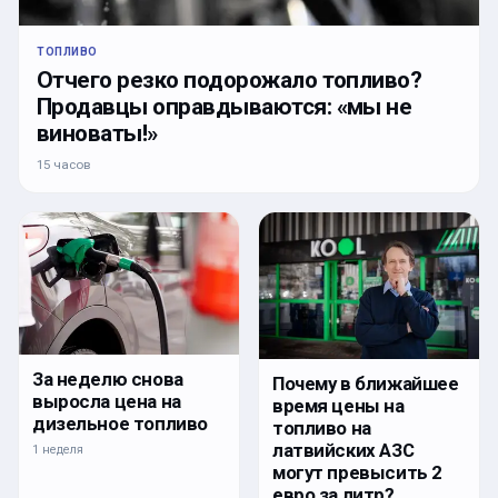
ТОПЛИВО
Отчего резко подорожало топливо?
Продавцы оправдываются: «мы не
виноваты!»
15 часов
За неделю снова
Почему в ближайшее
выросла цена на
время цены на
дизельное топливо
топливо на
латвийских АЗС
1 неделя
могут превысить 2
евро за литр?