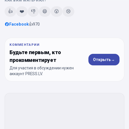
КАК ВАМ МАТЕРИАЛ?
👍
❤️
👎
😄
😮
😢
Facebook
👍
970
КОММЕНТАРИИ
Будьте первым, кто
прокомментирует
Открыть
→
Для участия в обсуждении нужен
аккаунт PRESS.LV.