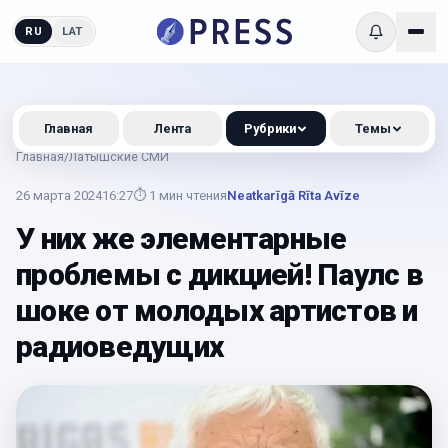
RU
LAT
Главная
Лента
Рубрики
Темы
Главная
/
Латышские СМИ
26 марта 2024
16:27
⏱
1
мин чтения
Neatkarīgā Rīta Avīze
У них же элементарные
проблемы с дикцией! Паулс в
шоке от молодых артистов и
радиоведущих