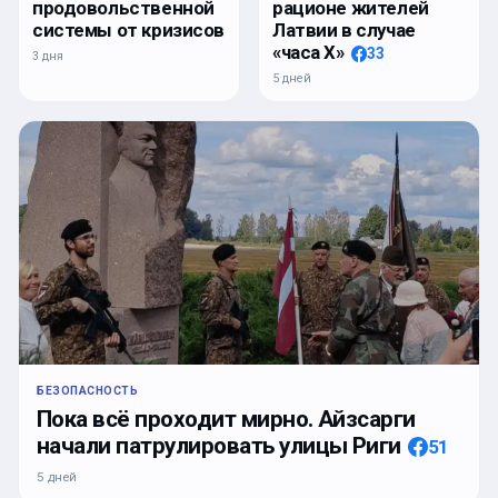
продовольственной
рационе жителей
системы от кризисов
Латвии в случае
«часа Х»
33
3 дня
5 дней
БЕЗОПАСНОСТЬ
Пока всё проходит мирно. Айзсарги
начали патрулировать улицы Риги
51
5 дней