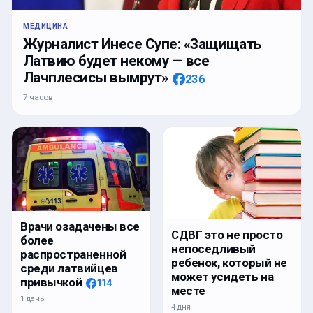
МЕДИЦИНА
Журналист Инесе Супе: «Защищать
Латвию будет некому — все
Лачплесисы вымрут»
236
7 часов
Врачи озадачены все
СДВГ это не просто
более
непоседливый
распространенной
ребенок, который не
среди латвийцев
может усидеть на
привычкой
114
месте
1 день
4 дня