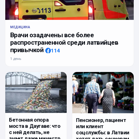
МЕДИЦИНА
Врачи озадачены все более
распространенной среди латвийцев
привычкой
114
1 день
Бетонная опора
Пенсионер, пациент
моста в Даугаве: что
или клиент
с ней делать, не
соцслужбы: в Латвии
знает даже министр
хотят дать сениорам