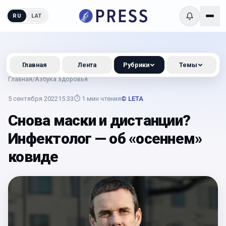
RU
LAT
Главная
Лента
Рубрики
Темы
Главная
/
Азбука здоровья
5 сентября 2022
15:33
⏱
1
мин чтения
© LETA
Снова маски и дистанции?
Инфектолог — об «осеннем»
ковиде