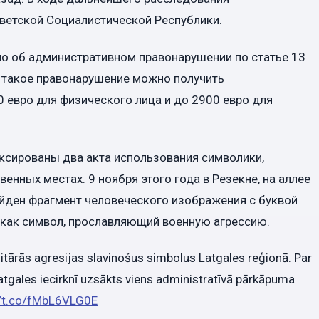
ветской Социалистической Республики.
о об административном правонарушении по статье 13
а такое правонарушение можно получить
 евро для физического лица и до 2900 евро для
ксированы два акта использования символики,
нных местах. 9 ноября этого года в Резекне, на аллее
айден фрагмент человеческого изображения с буквой
я как символ, прославляющий военную агрессию.
litārās agresijas slavinošus simbolus Latgales reģionā. Par
tgales iecirknī uzsākts viens administratīvā pārkāpuma
//t.co/fMbL6VLG0E