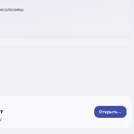
эксклюзивы.
ет
Открыть
→
.