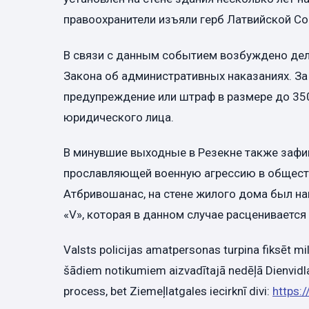
правоохранители изъяли герб Латвийской Со
В связи с данным событием возбуждено дел
Закона об административных наказаниях. З
предупреждение или штраф в размере до 350
юридического лица.
В минувшие выходные в Резекне также зафи
прославляющей военную агрессию в обществе
Атбривошанас, на стене жилого дома был н
«V», которая в данном случае расцениваетс
Valsts policijas amatpersonas turpina fiksēt mi
šādiem notikumiem aizvadītajā nedēļā Dienvidla
process, bet Ziemeļlatgales iecirknī divi:
https: