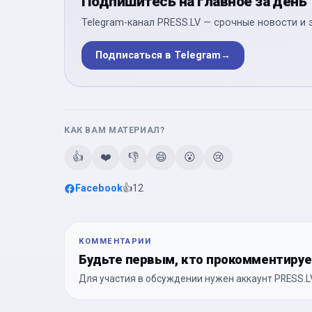
Подпишитесь на главное за день
Telegram-канал PRESS.LV — срочные новости и 
Подписаться в Telegram
→
КАК ВАМ МАТЕРИАЛ?
👍
❤️
👎
😄
😮
😢
Facebook
👍
12
КОММЕНТАРИИ
Будьте первым, кто прокомментиру
Для участия в обсуждении нужен аккаунт PRESS.LV