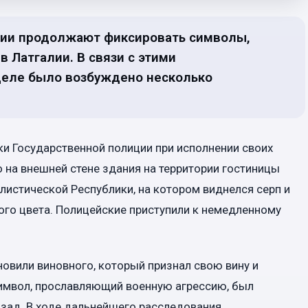
ции продолжают фиксировать символы,
 Латгалии. В связи с этими
еле было возбуждено несколько
ки Государственной полиции при исполнении своих
 на внешней стене здания на территории гостиницы
истической Республики, на котором виднелся серп и
ого цвета. Полицейские приступили к немедленному
новили виновного, который признал свою вину и
символ, прославляющий военную агрессию, был
азад. В ходе дальнейшего расследования