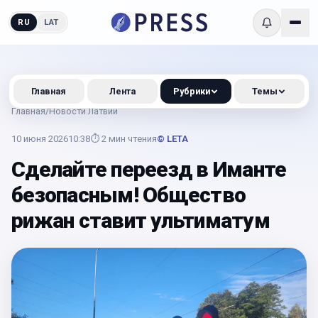
RU
LAT
Главная
Лента
Рубрики
Темы
Главная
/
Новости Латвии
10 июня 2026
10:38
⏱
2
мин чтения
© LETA
Сделайте переезд в Иманте
безопасным! Общество
рижан ставит ультиматум