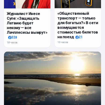
«Общественный
Журналист Инесе
транспорт — только
Супе: «Защищать
для богатых?» В сети
Латвию будет
возмущаются
некому — все
стоимостью билетов
Лачплесисы вымрут»
на поезд
21
328
10 часов
18 часов