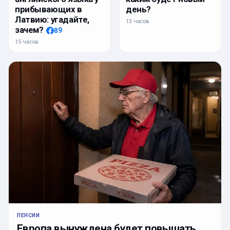
день?
прибывающих в
Латвию: угадайте,
13 часов
зачем?
89
15 часов
ПЕНСИИ
Европа вынуждена будет повышать