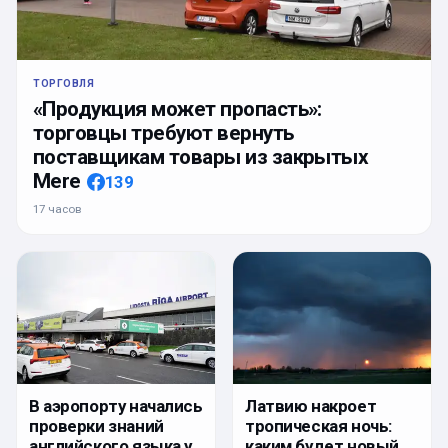
ТОРГОВЛЯ
«Продукция может пропасть»:
торговцы требуют вернуть
поставщикам товары из закрытых
Mere
139
17 часов
Латвию накроет
В аэропорту начались
тропическая ночь:
проверки знаний
каким будет новый
английского языка у