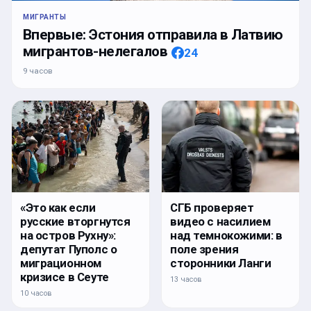
МИГРАНТЫ
Впервые: Эстония отправила в Латвию
мигрантов-нелегалов
24
9 часов
«Это как если
СГБ проверяет
русские вторгнутся
видео с насилием
на остров Рухну»:
над темнокожими: в
депутат Пуполс о
поле зрения
миграционном
сторонники Ланги
кризисе в Сеуте
13 часов
10 часов