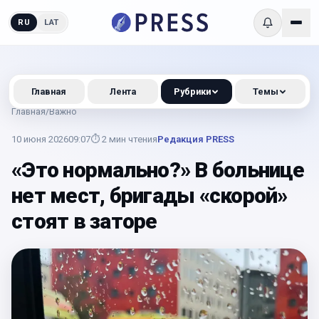
RU
LAT
Главная
Лента
Рубрики
Темы
Главная
/
Важно
10 июня 2026
09:07
⏱
2
мин чтения
Редакция PRESS
«Это нормально?» В больнице
нет мест, бригады «скорой»
стоят в заторе