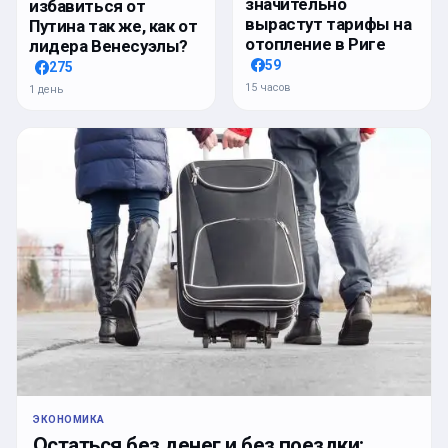
значительно
избавиться от
вырастут тарифы на
Путина так же, как от
отопление в Риге
лидера Венесуэлы?
59
275
15 часов
1 день
ЭКОНОМИКА
Остаться без денег и без поездки: