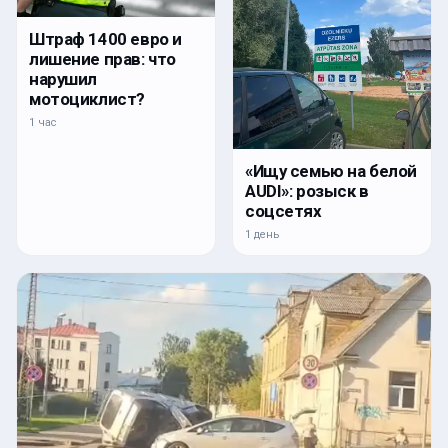
Штраф 1400 евро и
лишение прав: что
нарушил
мотоциклист?
1 час
«Ищу семью на белой
AUDI»: розыск в
соцсетях
1 день