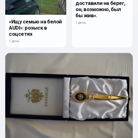
доставили на берег,
он, возможно, был
бы жив».
«Ищу семью на белой
1 день
AUDI»: розыск в
соцсетях
1 день