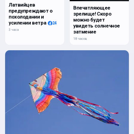
Латвийцев
Впечатляющее
предупреждают о
зрелище! Скоро
похолодании и
можно будет
усилении ветра
24
увидеть солнечное
3 часа
затмение
18 часов