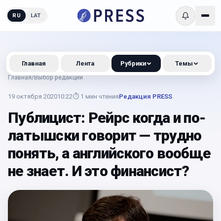
RU
LAT
Главная
Лента
Рубрики
Темы
Главная
/
Выбор редакции
19 октября 2020
10:22
⏱
1
мин чтения
Редакция PRESS
Публицист: Рейрс когда и по-
латышски говорит — трудно
понять, а английского вообще
не знает. И это финансист?