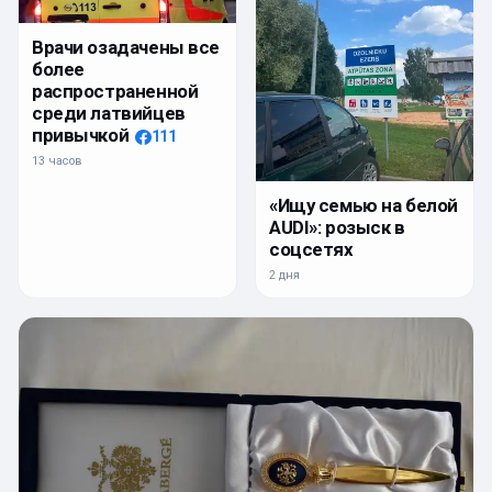
Врачи озадачены все
более
распространенной
среди латвийцев
привычкой
111
13 часов
«Ищу семью на белой
AUDI»: розыск в
соцсетях
2 дня