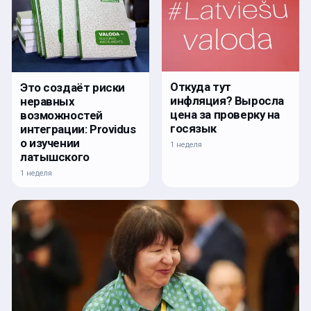
Откуда тут
Это создаёт риски
инфляция? Выросла
неравных
цена за проверку на
возможностей
госязык
интеграции: Providus
о изучении
1 неделя
латышского
1 неделя