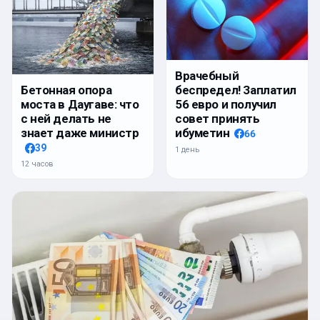
Врачебный
беспредел! Заплатил
Бетонная опора
56 евро и получил
моста в Даугаве: что
совет принять
с ней делать не
ибуметин
знает даже министр
66
39
1 день
12 часов