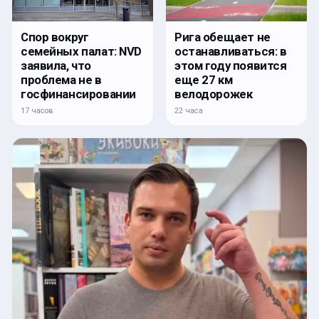
Спор вокруг
Рига обещает не
семейных палат: NVD
останавливаться: в
заявила, что
этом году появится
проблема не в
еще 27 км
госфинансировании
велодорожек
17 часов
22 часа