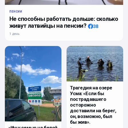
ПЕНСИИ
Не способны работать дольше: сколько
живут латвийцы на пенсии?
38
1 день
Трагедия на озере
Усма: «Если бы
пострадавшего
осторожно
доставили на берег,
он, возможно, был
бы жив».
«Ищу семью на белой