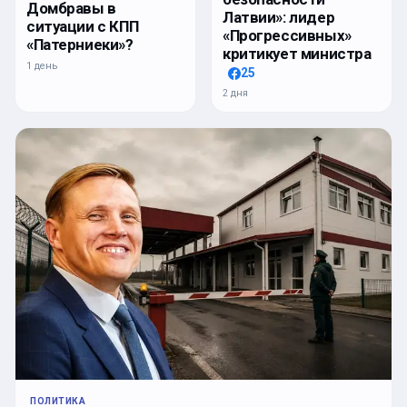
Домбравы в
Латвии»: лидер
ситуации с КПП
«Прогрессивных»
«Патерниеки»?
критикует министра
1 день
25
2 дня
ПОЛИТИКА