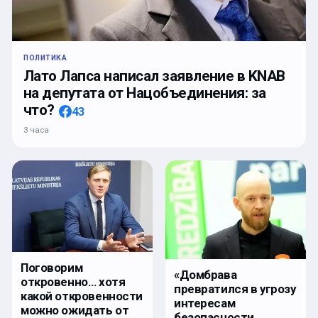
ПОЛИТИКА
Лато Лапса написал заявление в KNAB
на депутата от Нацобъединения: за
что?
43
3 часа
Поговорим
«Домбрава
откровенно… хотя
превратился в угрозу
какой откровенности
интересам
можно ожидать от
безопасности