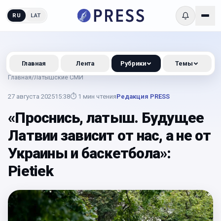
RU
LAT
Главная
Лента
Рубрики
Темы
Главная
/
Латышские СМИ
27 августа 2025
15:38
⏱
1
мин чтения
Редакция PRESS
«Проснись, латыш. Будущее
Латвии зависит от нас, а не от
Украины и баскетбола»:
Pietiek