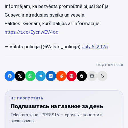
Informējam, ka bezvēsts prombūtnē bijusī Sofija
Guseva ir atradusies sveika un vesela.
Paldies ikvienam, kurš dalījās ar informāciju!
https://t.co/EycnwEV4od
— Valsts policija (@Valsts_policija)
July 5, 2025
ПОДЕЛИТЬСЯ
НЕ ПРОПУСТИТЬ
Подпишитесь на главное за день
Telegram-канал PRESS.LV — срочные новости и
эксклюзивы.