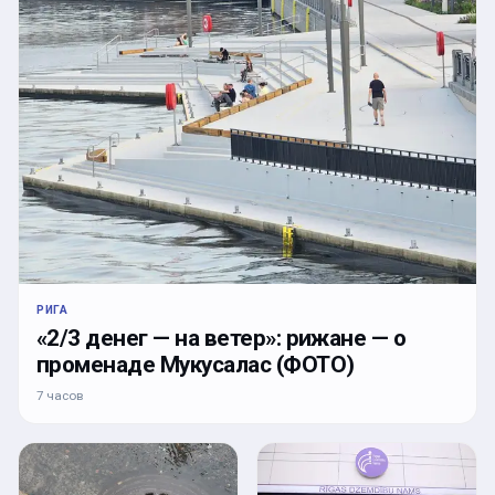
РИГА
«2/3 денег — на ветер»: рижане — о
променаде Мукусалас (ФОТО)
7 часов