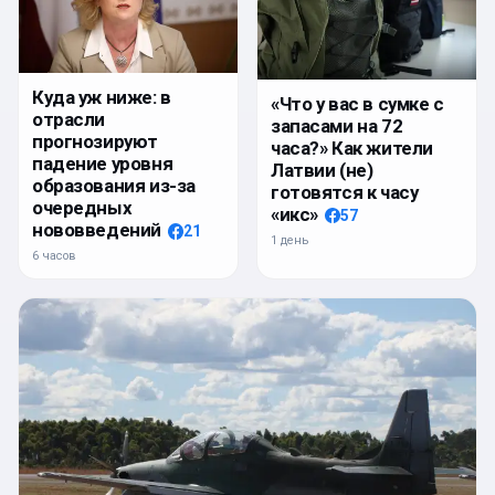
Куда уж ниже: в
«Что у вас в сумке с
отрасли
запасами на 72
прогнозируют
часа?» Как жители
падение уровня
Латвии (не)
образования из-за
готовятся к часу
очередных
«икс»
57
нововведений
21
1 день
6 часов