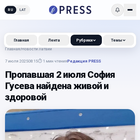
RU
LAT
Главная
Лента
Рубрики
Темы
Главная
/
Новости Латвии
7 июля 2025
08:15
⏱
1
мин чтения
Редакция PRESS
Пропавшая 2 июля София
Гусева найдена живой и
здоровой