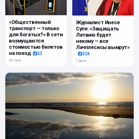
«Общественный
Журналист Инесе
транспорт — только
Супе: «Защищать
для богатых?» В сети
Латвию будет
возмущаются
некому — все
стоимостью билетов
Лачплесисы вымрут»
на поезд
23
328
23 часа
1 день