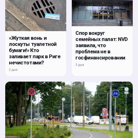
Спор вокруг
«Жуткая вонь и
семейных палат: NVD
лоскуты туалетной
заявила, что
бумаги!» Кто
проблема не в
заливает парк в Риге
госфинансировании
нечистотами?
3 дня
2 дня