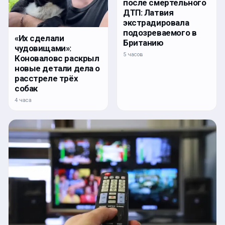
после смертельного
ДТП: Латвия
экстрадировала
подозреваемого в
«Их сделали
Британию
чудовищами»:
5 часов
Коноваловс раскрыл
новые детали дела о
расстреле трёх
собак
4 часа