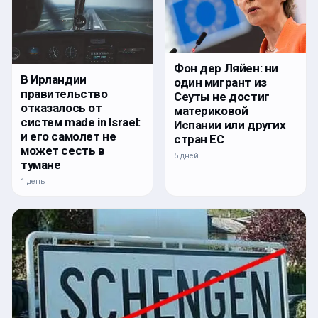
Фон дер Ляйен: ни
В Ирландии
один мигрант из
правительство
Сеуты не достиг
отказалось от
материковой
систем made in Israel:
Испании или других
и его самолет не
стран ЕС
может сесть в
5 дней
тумане
1 день