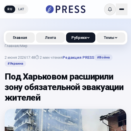
RU
LAT
Главная
Лента
Рубрики
Темы
Главная
/
Мир
2 июня 2026
17:48
⏱
2
мин чтения
Редакция PRESS
#
Война
#
Украина
Под Харьковом расширили
зону обязательной эвакуации
жителей