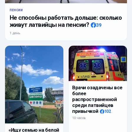
ПЕНСИИ
Не способны работать дольше: сколько
живут латвийцы на пенсии?
39
1 день
Врачи озадачены все
более
распространенной
среди латвийцев
привычкой
102
10 часов
«Ищу семью на белой