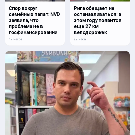
Спор вокруг
Рига обещает не
семейных палат: NVD
останавливаться: в
заявила, что
этом году появится
проблема не в
еще 27 км
госфинансировании
велодорожек
17 часов
22 часа