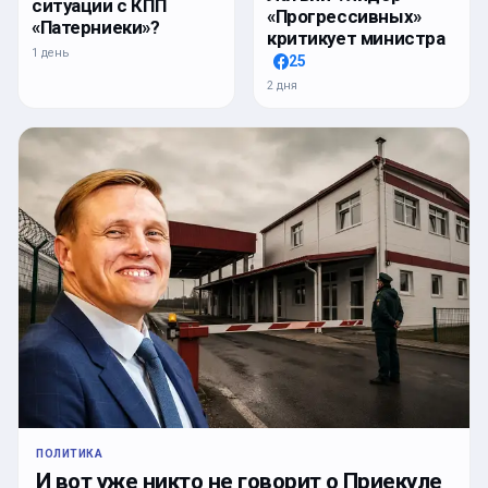
ситуации с КПП
«Прогрессивных»
«Патерниеки»?
критикует министра
1 день
25
2 дня
ПОЛИТИКА
И вот уже никто не говорит о Приекуле