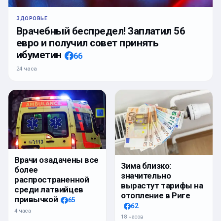
ЗДОРОВЬЕ
Врачебный беспредел! Заплатил 56
евро и получил совет принять
ибуметин
66
24 часа
Врачи озадачены все
Зима близко:
более
значительно
распространенной
вырастут тарифы на
среди латвийцев
отопление в Риге
привычкой
65
62
4 часа
18 часов