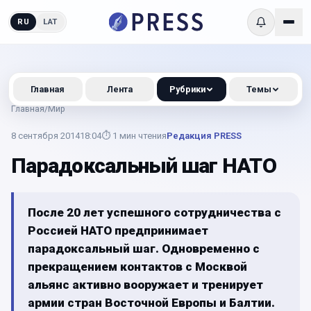
RU
LAT
Главная
Лента
Рубрики
Темы
Главная
/
Мир
8 сентября 2014
18:04
⏱
1
мин чтения
Редакция PRESS
Парадоксальный шаг НАТО
После 20 лет успешного сотрудничества с
Россией НАТО предпринимает
парадоксальный шаг. Одновременно с
прекращением контактов с Москвой
альянс активно вооружает и тренирует
армии стран Восточной Европы и Балтии.