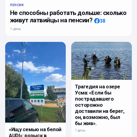
ПЕНСИИ
Не способны работать дольше: сколько
живут латвийцы на пенсии?
38
1 день
Трагедия на озере
Усма: «Если бы
пострадавшего
осторожно
доставили на берег,
он, возможно, был
бы жив».
«Ищу семью на белой
1 день
AUDI»: розыск в