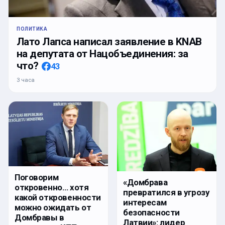
ПОЛИТИКА
Лато Лапса написал заявление в KNAB
на депутата от Нацобъединения: за
что?
43
3 часа
Поговорим
«Домбрава
откровенно… хотя
превратился в угрозу
какой откровенности
интересам
можно ожидать от
безопасности
Домбравы в
Латвии»: лидер