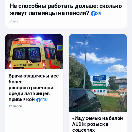
Не способны работать дольше: сколько
живут латвийцы на пенсии?
39
2 дня
Врачи озадачены все
более
распространенной
среди латвийцев
привычкой
110
12 часов
«Ищу семью на белой
AUDI»: розыск в
соцсетях