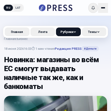
RU
LAT
Главная
Лента
Рубрики
Темы
Главная
/
Бизнес
18 июня 2026
16:03
⏱
1
мин чтения
Редакция PRESS
#
Деньги
Новинка: магазины во всём
ЕС смогут выдавать
наличные так же, как и
банкоматы