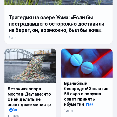
ЧП
Трагедия на озере Усма: «Если бы
пострадавшего осторожно доставили
на берег, он, возможно, был бы жив».
2 дня
Врачебный
беспредел! Заплатил
Бетонная опора
56 евро и получил
моста в Даугаве: что
совет принять
с ней делать не
ибуметин
знает даже министр
66
38
1 день
11 часов