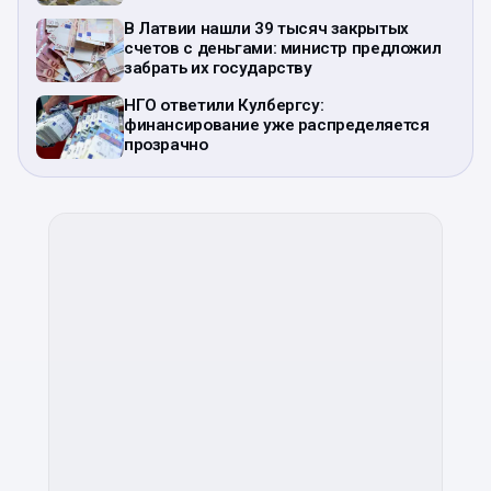
В Латвии нашли 39 тысяч закрытых
счетов с деньгами: министр предложил
забрать их государству
НГО ответили Кулбергсу:
финансирование уже распределяется
прозрачно