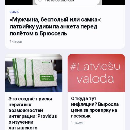
ЯЗЫК
«Мужчина, бесполый или самка»:
латвийку удивила анкета перед
полётом в Брюссель
7 часов
Откуда тут
Это создаёт риски
инфляция? Выросла
неравных
цена за проверку на
возможностей
госязык
интеграции: Providus
о изучении
1 неделя
латышского