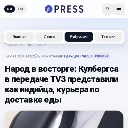
RU
LAT
Главная
Лента
Рубрики
Темы
Главная
/
Новости Латвии
19 мая 2026
14:02
⏱
2
мин чтения
Редакция PRESS
#
Латвия
Народ в восторге: Кулбергса
в передаче TV3 представили
как индийца, курьера по
доставке еды