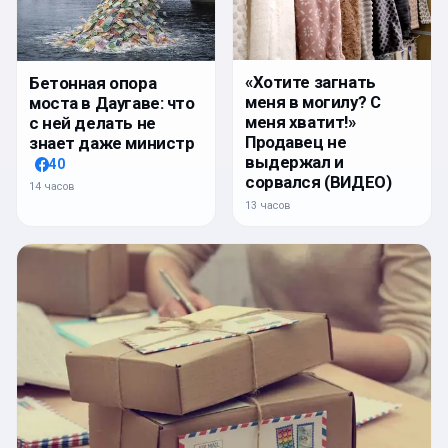
«Хотите загнать
Бетонная опора
меня в могилу? С
моста в Даугаве: что
меня хватит!»
с ней делать не
Продавец не
знает даже министр
выдержал и
40
сорвался (ВИДЕО)
14 часов
13 часов