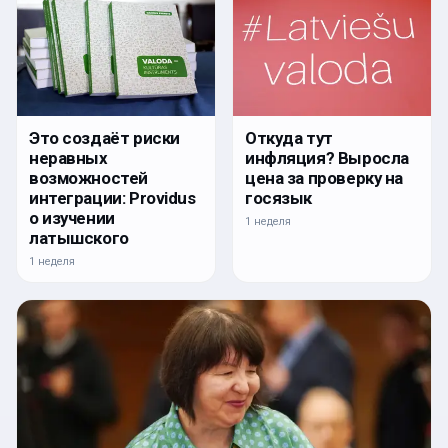
Откуда тут
Это создаёт риски
инфляция? Выросла
неравных
цена за проверку на
возможностей
госязык
интеграции: Providus
о изучении
1 неделя
латышского
1 неделя