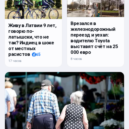
Врезался в
Живу в Латвии 9 лет,
железнодорожный
говорю по-
переезд и уехал:
латышски, что не
водителю Toyota
так? Индиец в шоке
выставят счёт на 25
от местных
000 евро
расистов
65
8 часов
17 часов