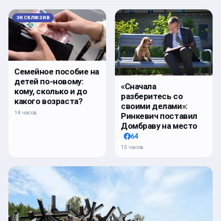
ЭКСКЛЮЗИВ
Семейное пособие на
детей по-новому:
«Сначала
кому, сколько и до
разберитесь со
какого возраста?
своими делами»:
14 часов
Ринкевич поставил
Домбраву на место
64
15 часов