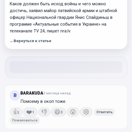
Каков должен быть исход войны и чего можно
достичь, заявил майор латвийской армии и штабной
офицер Национальной гвардии Янис Слайдиньш в
программе «Актуальные события в Украине» на
телеканале TV 24, пишет nra.lv.
←
Вернуться к статье
BARAKUDA
3 месяца
назад
B
Помоему в окоп тоже.
👍
❤️
👎
😄
😮
😢
1
3
Ответить
Пожаловаться