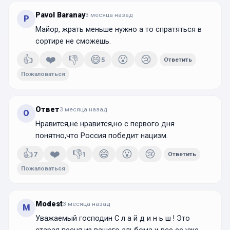
Pavol Baranay
3 месяца
назад
P
Майор, жрать меньше нужно а то спратяться в
сортире не сможешь.
👍
❤️
👎
😄
😮
😢
5
Ответить
Пожаловаться
Ответ
3 месяца
назад
О
Нравится,не нравится,но с первого дня
понятно,что Россия победит нацизм.
👍
❤️
👎
😄
😮
😢
7
1
Ответить
Пожаловаться
Modest
3 месяца
назад
M
Уважаемый господин С л а й д и н ь ш ! Это