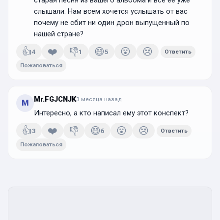
старая песня из вашего альбома и все ее уже
слышали. Нам всем хочется услышать от вас
почему не сбит ни один дрон выпущенный по
нашей стране?
👍
❤️
👎
😄
😮
😢
4
1
5
Ответить
Пожаловаться
Mr.FGJCNJK
3 месяца
назад
M
Интересно, а кто написал ему этот конспект?
👍
❤️
👎
😄
😮
😢
3
6
Ответить
Пожаловаться