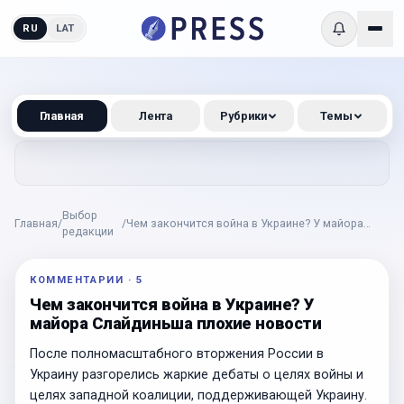
RU
LAT
Главная
Лента
Рубрики
Темы
Выбор
Главная
/
/
Чем закончится война в Украине? У майора
редакции
Слайдиньша плохие новости
КОММЕНТАРИИ
·
5
Чем закончится война в Украине? У
майора Слайдиньша плохие новости
После полномасштабного вторжения России в
Украину разгорелись жаркие дебаты о целях войны и
целях западной коалиции, поддерживающей Украину.