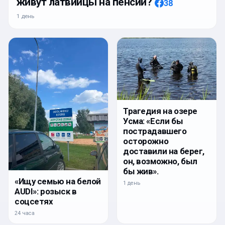
живут латвийцы на пенсии?
38
1 день
Трагедия на озере
Усма: «Если бы
пострадавшего
осторожно
доставили на берег,
он, возможно, был
бы жив».
«Ищу семью на белой
1 день
AUDI»: розыск в
соцсетях
24 часа