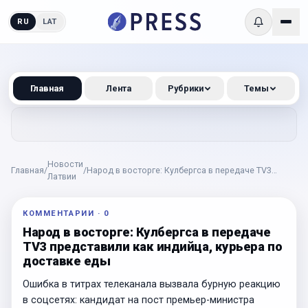
RU
LAT
Главная
Лента
Рубрики
Темы
Новости
Главная
/
/
Народ в восторге: Кулбергса в передаче TV3
Латвии
представили как индийца, курьера по доставке
еды
КОММЕНТАРИИ
·
0
Народ в восторге: Кулбергса в передаче
TV3 представили как индийца, курьера по
доставке еды
Ошибка в титрах телеканала вызвала бурную реакцию
в соцсетях: кандидат на пост премьер-министра