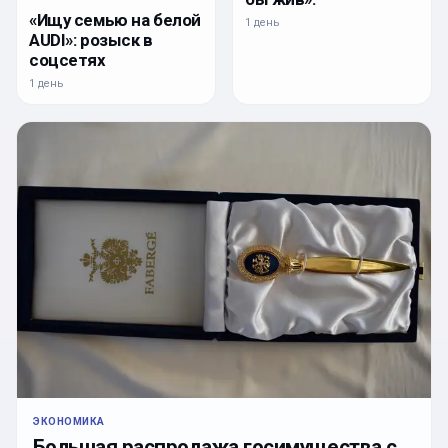
«Ищу семью на белой
1 день
AUDI»: розыск в
соцсетях
1 день
ЭКОНОМИКА
Большая распродажа госимущества с