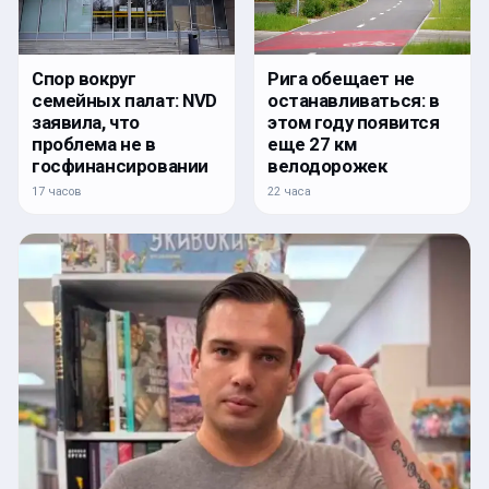
Спор вокруг
Рига обещает не
семейных палат: NVD
останавливаться: в
заявила, что
этом году появится
проблема не в
еще 27 км
госфинансировании
велодорожек
17 часов
22 часа