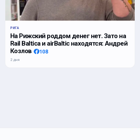
РИГА
На Рижский роддом денег нет. Зато на
Rail Baltica и airBaltic находятся: Андрей
Козлов
108
2 дня