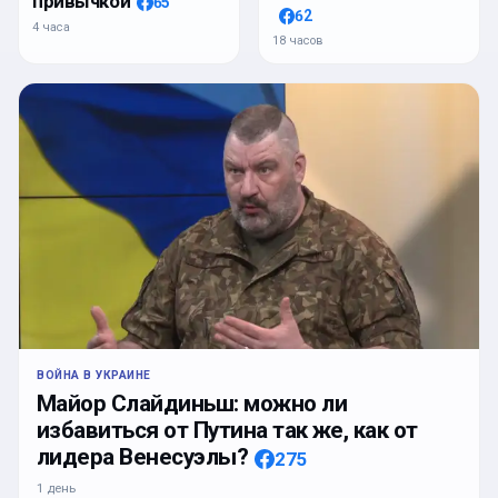
привычкой
65
62
4 часа
18 часов
ВОЙНА В УКРАИНЕ
Майор Слайдиньш: можно ли
избавиться от Путина так же, как от
лидера Венесуэлы?
275
1 день