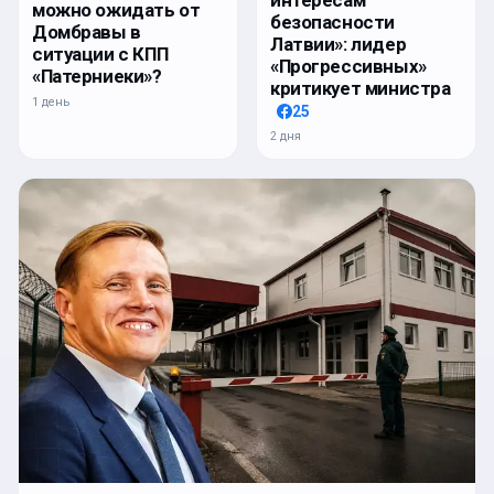
можно ожидать от
безопасности
Домбравы в
Латвии»: лидер
ситуации с КПП
«Прогрессивных»
«Патерниеки»?
критикует министра
1 день
25
2 дня