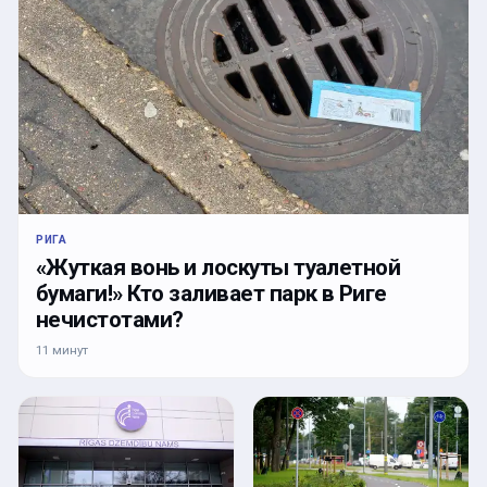
РИГА
«Жуткая вонь и лоскуты туалетной
бумаги!» Кто заливает парк в Риге
нечистотами?
11 минут