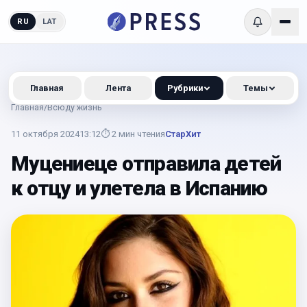
RU
LAT
Главная
Лента
Рубрики
Темы
Главная
/
Всюду жизнь
11 октября 2024
13:12
⏱
2
мин чтения
СтарХит
Муцениеце отправила детей
к отцу и улетела в Испанию