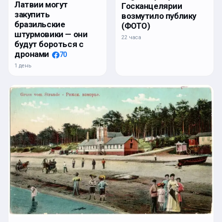
Латвии могут
Госканцелярии
закупить
возмутило публику
бразильские
(ФОТО)
штурмовики — они
22 часа
будут бороться с
дронами
70
1 день