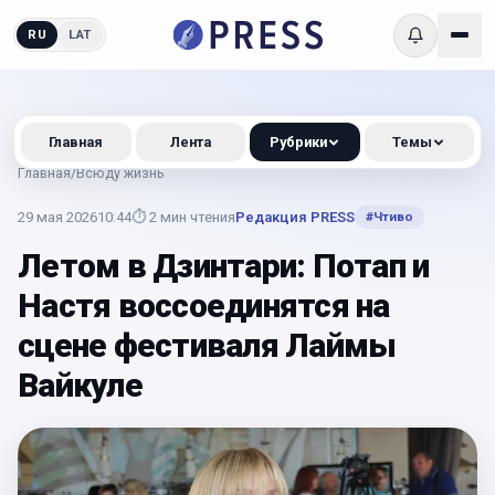
RU
LAT
Главная
Лента
Рубрики
Темы
Главная
/
Всюду жизнь
29 мая 2026
10:44
⏱
2
мин чтения
Редакция PRESS
#
Чтиво
Летом в Дзинтари: Потап и
Настя воссоединятся на
сцене фестиваля Лаймы
Вайкуле