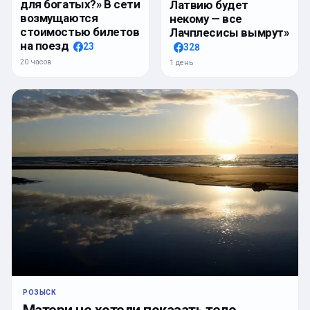
для богатых?» В сети
Латвию будет
возмущаются
некому — все
стоимостью билетов
Лачплесисы вымрут»
на поезд
23
328
20 часов
1 день
РОЗЫСК