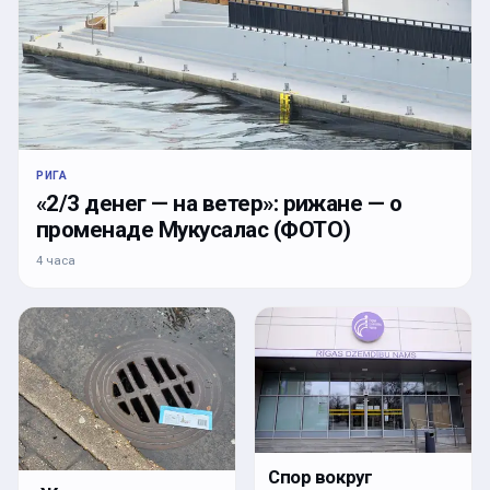
РИГА
«2/3 денег — на ветер»: рижане — о
променаде Мукусалас (ФОТО)
4 часа
Спор вокруг