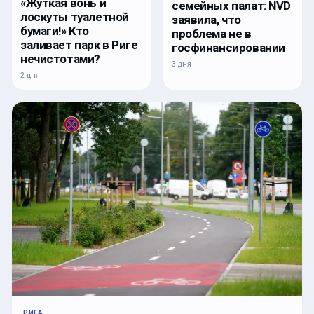
«Жуткая вонь и
семейных палат: NVD
лоскуты туалетной
заявила, что
бумаги!» Кто
проблема не в
заливает парк в Риге
госфинансировании
нечистотами?
3 дня
2 дня
РИГА