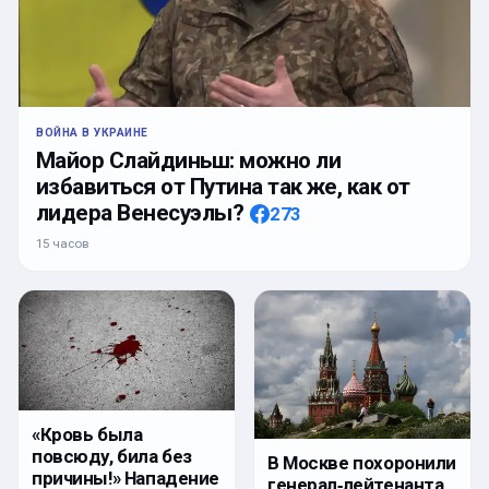
ВОЙНА В УКРАИНЕ
Майор Слайдиньш: можно ли
избавиться от Путина так же, как от
лидера Венесуэлы?
273
15 часов
«Кровь была
повсюду, била без
В Москве похоронили
причины!» Нападение
генерал‑лейтенанта