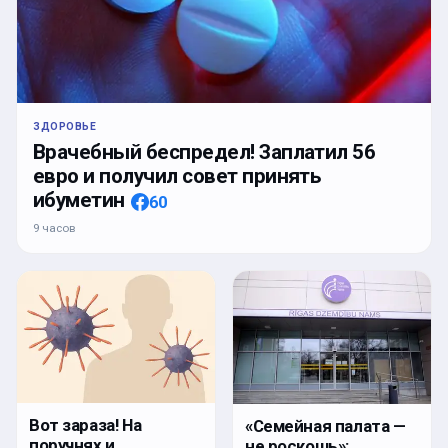
ЗДОРОВЬЕ
Врачебный беспредел! Заплатил 56
евро и получил совет принять
ибуметин
60
9 часов
Вот зараза! На
«Семейная палата —
поручнях и
не роскошь»: