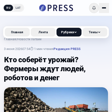
RU
LAT
Главная
Лента
Рубрики
Темы
Главная
/
Новости Латвии
3 июня 2026
07:54
⏱
1
мин чтения
Редакция PRESS
Кто соберёт урожай?
Фермеры ждут людей,
роботов и денег