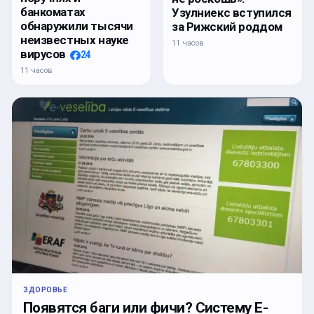
банкоматах
Узулниекс вступился
обнаружили тысячи
за Рижский роддом
неизвестных науке
11 часов
вирусов
24
11 часов
ЗДОРОВЬЕ
Появятся баги или фичи? Систему E-