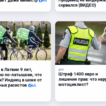
нает даже министр
40
сорвался (ВИДЕО)
в Латвии 9 лет,
ДТП
Штраф 1400 евро и
рю по-латышски, что
лишение прав: что на
к? Индиец в шоке от
мотоциклист?
ных расистов
65