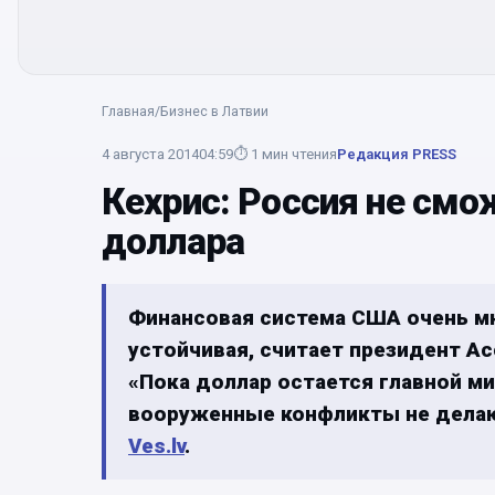
Главная
/
Бизнес в Латвии
4 августа 2014
04:59
⏱
1
мин чтения
Редакция PRESS
Кехрис: Россия не смо
доллара
Финансовая система США очень мн
устойчивая, считает президент А
«Пока доллар остается главной м
вооруженные конфликты не делают
Ves.lv
.