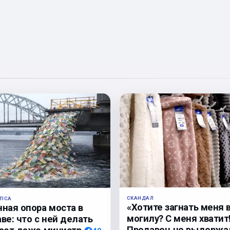
СКАНДАЛ
TICA
«Хотите загнать меня 
нная опора моста в
могилу? С меня хватит
ве: что с ней делать
Продавец не выдержа