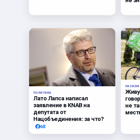
не з
РАСИЗМ
Живу 
ПОЛИТИКА
Лато Лапса написал
гово
заявление в KNAB на
не та
депутата от
мест
Нацобъединения: за что?
68