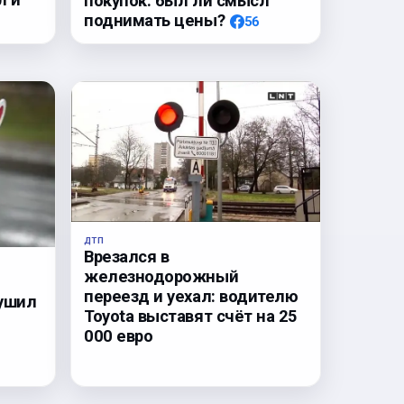
покупок: был ли смысл
поднимать цены?
56
ДТП
Врезался в
железнодорожный
переезд и уехал: водителю
рушил
Toyota выставят счёт на 25
000 евро