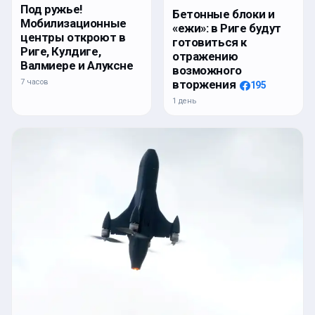
Под ружье!
Бетонные блоки и
Мобилизационные
«ежи»: в Риге будут
центры откроют в
готовиться к
Риге, Кулдиге,
отражению
Валмиере и Алуксне
возможного
7 часов
вторжения
195
1 день