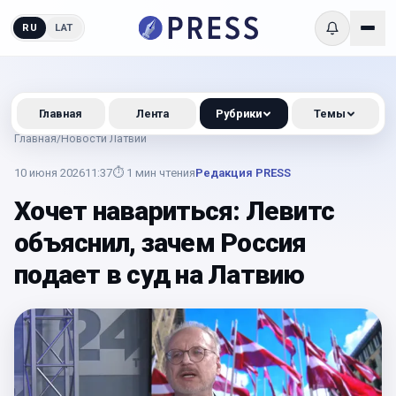
RU
LAT
Главная
Лента
Рубрики
Темы
Главная
/
Новости Латвии
10 июня 2026
11:37
⏱
1
мин чтения
Редакция PRESS
Хочет навариться: Левитс
объяснил, зачем Россия
подает в суд на Латвию