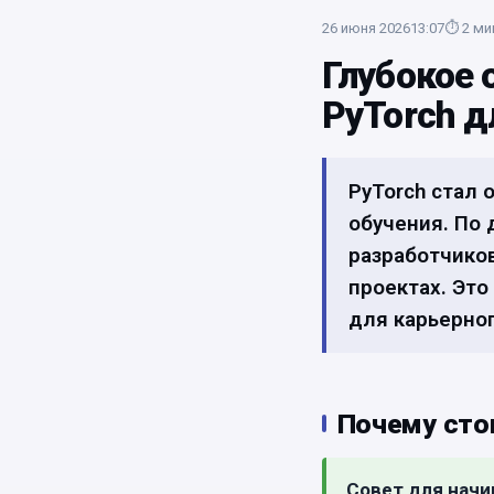
26 июня 2026
13:07
⏱
2
ми
Глубокое о
PyTorch д
PyTorch стал
обучения. По 
разработчиков
проектах. Это
для карьерног
Почему сто
Совет для нач