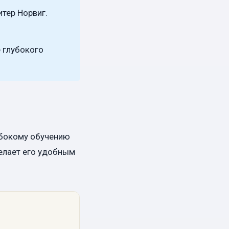
тер Норвиг.
е глубокого
убокому обучению
делает его удобным