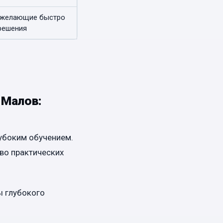
 желающие быстро
решения
 Малов:
лубоким обучением.
во практических
ы глубокого