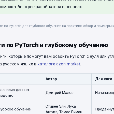
поможет быстрее разобраться в основах.
ги по PyTorch для глубокого обучения на практике: обзор и примеры 
и по PyTorch и глубокому обучению
иги, которые помогут вам освоить PyTorch с нуля или угл
а русском языке в
каталоге azon.market
.
Автор
Для кого
и анализ данных.
Дмитрий Малов
Начинающ
водство
Стивен Эли, Лука
лубокое обучение
Продвинут
Антига, Томас Виман