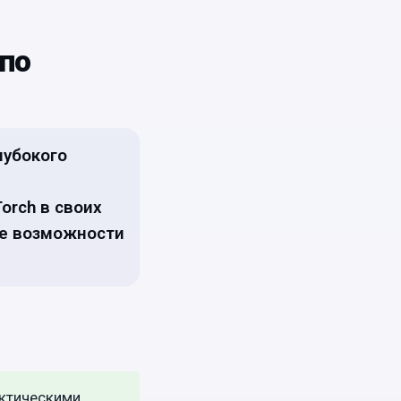
 по
лубокого
orch в своих
ие возможности
актическими