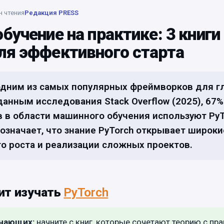
н чтения
Редакция PRESS
бучение на практике: 3 книги
ля эффективного старта
 одним из самых популярных фреймворков для г
данным исследования Stack Overflow (2025), 67%
 в области машинного обучения используют PyT
 означает, что знание PyTorch открывает широк
о роста и реализации сложных проектов.
ит изучать
PyTorch
инающих:
начните с книг, которые сочетают теорию с пр