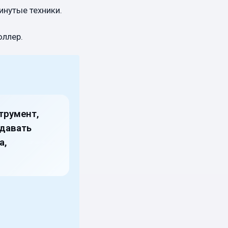
инутые техники.
юллер.
трумент,
здавать
а,